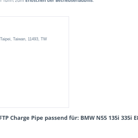
hr führt zum
Erlöschen der Betriebserlaubnis
.
 Taipei, Taiwan, 11493, TW
FTP Charge Pipe passend für: BMW N55 135i 335i E