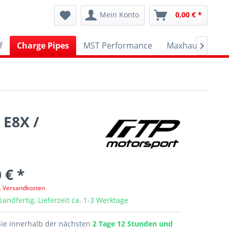
Mein Konto
0,00 € *
f
Charge Pipes
MST Performance
Maxhaust
AP

 E8X /
 € *
l. Versandkosten
sandfertig, Lieferzeit ca. 1-3 Werktage
Sie innerhalb der nächsten
2 Tage 12 Stunden und