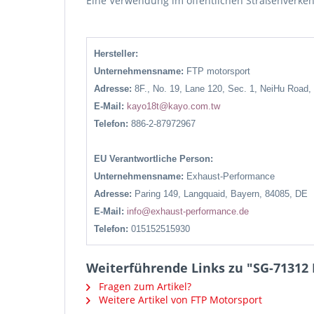
Eine Verwendung im öffentlichen Straßenverke
Hersteller:
Unternehmensname:
FTP motorsport
Adresse:
8F., No. 19, Lane 120, Sec. 1, NeiHu Road,
E-Mail:
kayo18t@kayo.com.tw
Telefon:
886-2-87972967
EU Verantwortliche Person:
Unternehmensname:
Exhaust-Performance
Adresse:
Paring 149, Langquaid, Bayern, 84085, DE
E-Mail:
info@exhaust-performance.de
Telefon:
015152515930
Weiterführende Links zu "SG-71312 
Fragen zum Artikel?
Weitere Artikel von FTP Motorsport