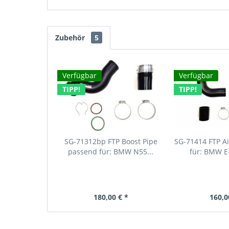
Zubehör
5
Verfügbar
Verfügbar
TIPP!
TIPP!
SG-71312bp FTP Boost Pipe
SG-71414 FTP Ai
passend für: BMW N55...
für: BMW E
180,00 € *
160,0