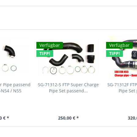
Verfügbar
Verfügbar
TIPP!
TIPP!
r Pipe passend
SG-71312-S FTP Super Charge
SG-71312F FTP
-N54 / N55
Pipe Set passend...
Pipe Set
0 € *
250,00 € *
320,