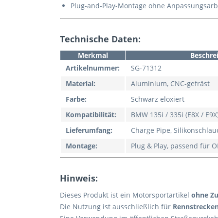
Plug-and-Play-Montage ohne Anpassungsarb
Technische Daten:
Merkmal
Beschre
Artikelnummer:
SG-71312
Material:
Aluminium, CNC-gefräst
Farbe:
Schwarz eloxiert
Kompatibilität:
BMW 135i / 335i (E8X / E9
Lieferumfang:
Charge Pipe, Silikonschlau
Montage:
Plug & Play, passend für
Hinweis:
Dieses Produkt ist ein Motorsportartikel
ohne Zu
Die Nutzung ist ausschließlich für
Rennstrecken