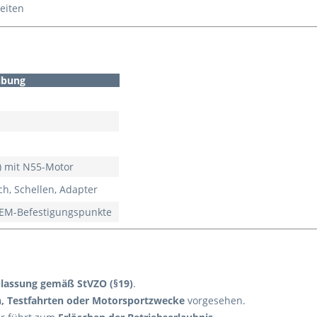
eiten
ibung
X) mit N55-Motor
ch, Schellen, Adapter
 OEM-Befestigungspunkte
lassung gemäß StVZO (§19)
.
, Testfahrten oder Motorsportzwecke
vorgesehen.