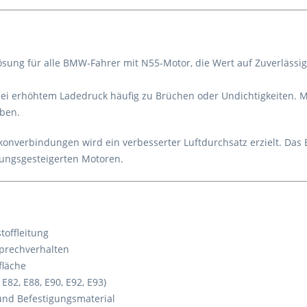
ösung für alle BMW-Fahrer mit N55-Motor, die Wert auf Zuverlässig
bei erhöhtem Ladedruck häufig zu Brüchen oder Undichtigkeiten. 
ben.
konverbindungen wird ein verbesserter Luftdurchsatz erzielt. Das E
tungsgesteigerten Motoren.
toffleitung
prechverhalten
fläche
82, E88, E90, E92, E93)
und Befestigungsmaterial