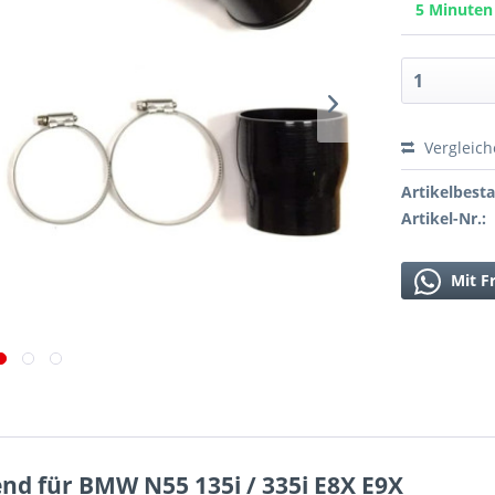
5 Minute
Vergleic
Artikelbest
Artikel-Nr.:
Mit F
nd für BMW N55 135i / 335i E8X E9X