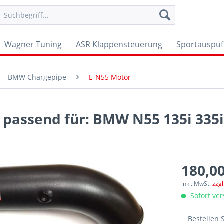
Wagner Tuning
ASR Klappensteuerung
Sportauspuf
BMW Chargepipe
E-N55 Motor
 passend für: BMW N55 135i 335i
180,00
inkl. MwSt.
zzg
Sofort ver
Bestellen 