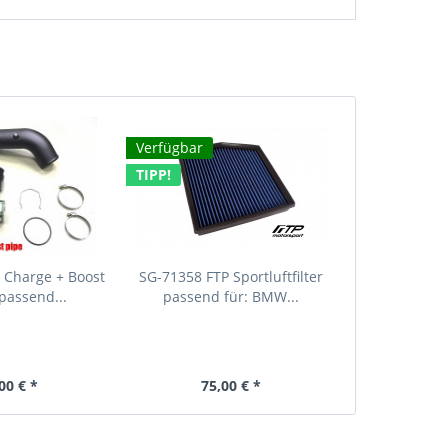
Verfügbar
TIPP!
 Charge + Boost
SG-71358 FTP Sportluftfilter
 passend...
passend für: BMW...
00 € *
75,00 € *