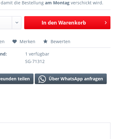
n
damit die Bestellung
am Montag
verschickt wird.
In den
Warenkorb
hen
Merken
Bewerten
and:
1 verfügbar
SG-71312
reunden teilen
Über WhatsApp anfragen