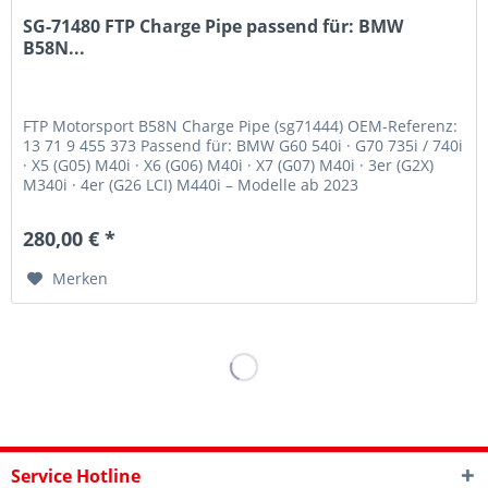
SG-71480 FTP Charge Pipe passend für: BMW
B58N...
FTP Motorsport B58N Charge Pipe (sg71444) OEM-Referenz:
13 71 9 455 373 Passend für: BMW G60 540i · G70 735i / 740i
· X5 (G05) M40i · X6 (G06) M40i · X7 (G07) M40i · 3er (G2X)
M340i · 4er (G26 LCI) M440i – Modelle ab 2023
Beschreibung...
280,00 € *
Merken
Service Hotline