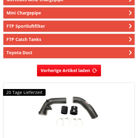
Mini Chargepipe
FTP Sportluftfilter
FTP Catch Tanks
Toyota Duct
Vorherige Artikel laden
20 Tage Lieferzeit