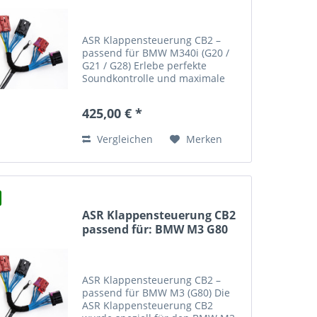
ASR Klappensteuerung CB2 –
passend für BMW M340i (G20 /
G21 / G28) Erlebe perfekte
Soundkontrolle und maximale
Integration mit der ASR
Klappensteuerung CB2 –
425,00 € *
entwickelt für den BMW M340i
(G20 / G21 / G28) . Mit dieser
Vergleichen
Merken
innovativen...
ASR Klappensteuerung CB2
passend für: BMW M3 G80
ASR Klappensteuerung CB2 –
passend für BMW M3 (G80) Die
ASR Klappensteuerung CB2