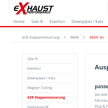
Home
Sale %
Eventuri
Downpipes / Kats
ASR Klappensteuerung
BMW
BMW 3er
Sale %
Aus
Eventuri
Downpipes / Kats
pass
Wagner Tuning
Die ASR
ASR Klappensteuerung
Fahrzeu
Plug & P
Sportauspuff