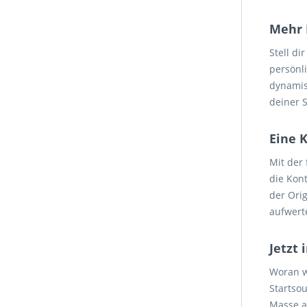
Mehr 
Stell di
persönl
dynamis
deiner 
Eine 
Mit der
die Kon
der Ori
aufwert
Jetzt 
Woran wa
Startsou
Masse a