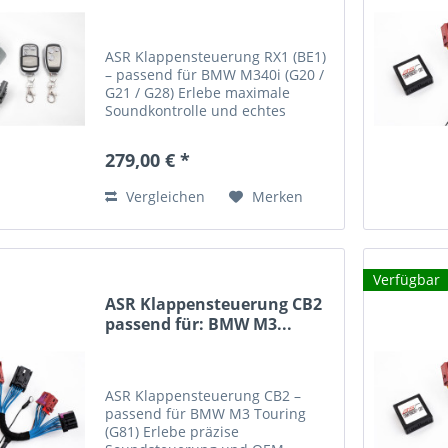
ASR Klappensteuerung RX1 (BE1)
– passend für BMW M340i (G20 /
G21 / G28) Erlebe maximale
Soundkontrolle und echtes
Motorsport-Feeling mit der ASR
Klappensteuerung RX1 (BE1) –
279,00 € *
entwickelt für den BMW M340i
(G20 / G21 / G28) mit einer...
Vergleichen
Merken
Verfügbar
ASR Klappensteuerung CB2
passend für: BMW M3...
ASR Klappensteuerung CB2 –
passend für BMW M3 Touring
(G81) Erlebe präzise