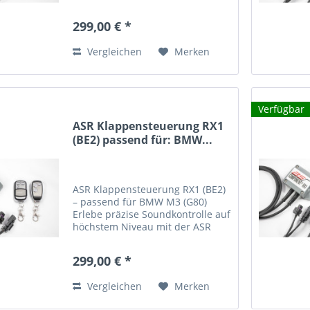
Klappensteuerung RX1 (BE2) –
speziell entwickelt für den BMW
299,00 € *
M3 (F80) mit zwei elektrischen
Abgasklappen (Typ BE2) . Mit
Vergleichen
Merken
diesem...
Verfügbar
ASR Klappensteuerung RX1
(BE2) passend für: BMW...
ASR Klappensteuerung RX1 (BE2)
– passend für BMW M3 (G80)
Erlebe präzise Soundkontrolle auf
höchstem Niveau mit der ASR
Klappensteuerung RX1 (BE2) –
entwickelt für den BMW M3 (G80)
299,00 € *
mit zwei elektrischen
Abgasklappen (Typ BE2) . Mit...
Vergleichen
Merken