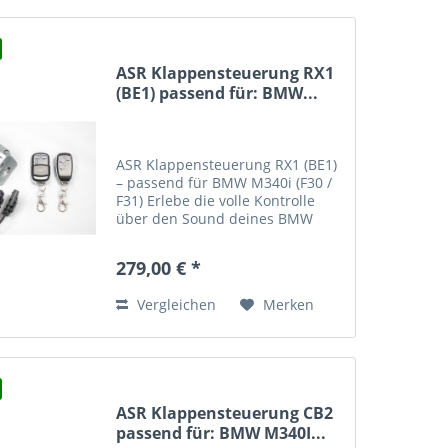
ASR Klappensteuerung RX1
(BE1) passend für: BMW...
ASR Klappensteuerung RX1 (BE1)
– passend für BMW M340i (F30 /
F31) Erlebe die volle Kontrolle
über den Sound deines BMW
M340i (F30 / F31) mit der ASR
Klappensteuerung RX1 (BE1) .
279,00 € *
Dieses hochwertige Steuergerät
wurde speziell für...
Vergleichen
Merken
ASR Klappensteuerung CB2
passend für: BMW M340I...