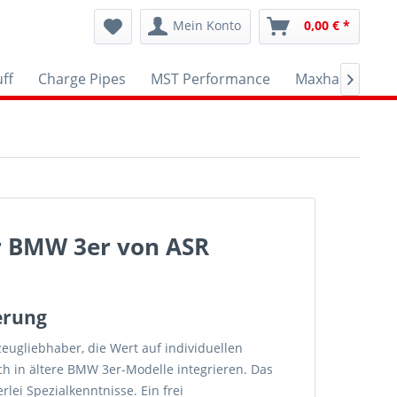
Mein Konto
0,00 € *
ff
Charge Pipes
MST Performance
Maxhaust
A

r BMW 3er von ASR
erung
eugliebhaber, die Wert auf individuellen
h in ältere BMW 3er-Modelle integrieren. Das
rlei Spezialkenntnisse. Ein frei