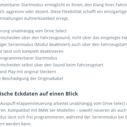
mierbarer Startmodus ermöglicht es Ihnen, den Klang Ihres Fahrz
ich, aggressiv oder dezent. Diese Flexibilität schafft ein einzigarti
anstaltungen Aufmerksamkeit erregt.
erung unabhängig vom Drive Select
ntscheiden über den Fahrzeugsound, nicht über das eingelegte Fah
tiger Serienmodus (Modul deaktiviert) auch über den Fahrzeugstar
 lässt sich komplett deaktivieren
 programmierbarer Startmodus
entscheiden selbst über den Sound beim Fahrzeugstart
and Play mit original Steckern
e Beschädigung der Originalkabel
ische Eckdaten auf einen Blick
 Auspuff-Klappensteuerung arbeitet unabhängig vom Drive Select un
eren. Kompatibel mit BMW 3er-Modellen – sowohl neueren als auch
dus lässt sich frei programmieren, während der Serienmodus bei B
iert werden kann.