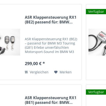
Verfügbar
ASR Klappensteuerung RX1
(BE2) passend für: BMW...
ASR Klappensteuerung RX1 (BE2)
– passend für BMW M3 Touring
(G81) Erlebe unverfälschten
Motorsport-Sound im BMW M3
Touring (G81) mit der ASR
Klappensteuerung RX1 (BE2) .
299,00 € *
Dieses hochwertige Steuergerät
wurde speziell für Fahrzeuge
Vergleichen
Merken
mit...
Verfügbar
ASR Klappensteuerung RX1
(BE1) passend für: BMW...