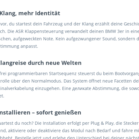
Klang, mehr Identität
r vor, du startest dein Fahrzeug und der Klang erzählt deine Geschi
ich. Die ASR Klappensteuerung verwandelt deinen BMW 3er in eine 
chen, aufgeweckten Note. Kein aufgezwungener Sound, sondern dein
Stimmung anpasst.
Klangreise durch neue Welten
 frei programmierbaren Startsequenz steuerst du beim Bootvorgang
trolle über den Normalmodus. Das System öffnet neue Facetten de
ginalverkabelung einzugehen. Eine деликate Abstimmung, die sowo
et.
installieren – sofort genießen
rtest du noch? Die Installation erfolgt per Plug & Play, die Stecke
nd, aktiviere oder deaktiviere das Modul nach Bedarf und fahre mi
bhebt. Bestelle jetzt und erlebe den Unterschied bei deiner nächs