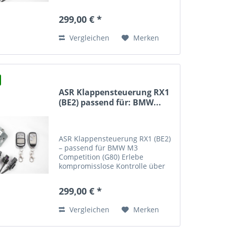
der ASR Klappensteuerung RX1
(BE2) für deinen BMW M3
299,00 € *
Competition (F80) . Diese
Steuerung wurde speziell für
Vergleichen
Merken
Fahrzeuge mit zwei...
ASR Klappensteuerung RX1
(BE2) passend für: BMW...
ASR Klappensteuerung RX1 (BE2)
– passend für BMW M3
Competition (G80) Erlebe
kompromisslose Kontrolle über
den Sound deines BMW M3
Competition (G80) mit der ASR
299,00 € *
Klappensteuerung RX1 (BE2) .
Dieses hochwertige Steuergerät
Vergleichen
Merken
wurde speziell...