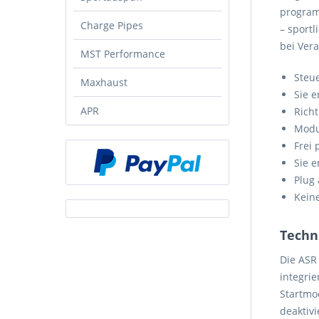
program
Charge Pipes
– sportl
bei Ver
MST Performance
Steu
Maxhaust
Sie e
APR
Rich
Modul
Frei
Sie 
Plug 
Kein
Techn
Die ASR
integri
Startmo
deaktiv