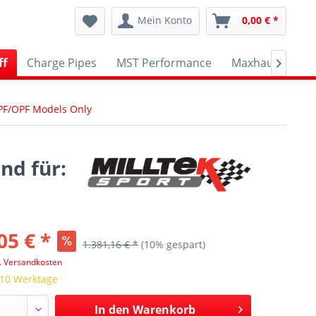
Mein Konto
0,00 € *
ff
Charge Pipes
MST Performance
Maxhaust
A

 GPF/OPF Models Only
nd für:
05 € *
1.381,16 € *
(10% gespart)
l. Versandkosten
 10 Werktage
In den
Warenkorb