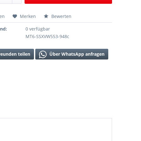
hen
Merken
Bewerten
and:
0 verfügbar
MT6-SSXVW553-948c
reunden teilen
Über WhatsApp anfragen