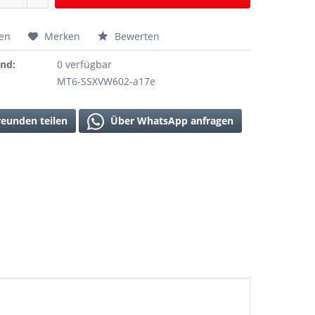
hen
Merken
Bewerten
and:
0 verfügbar
MT6-SSXVW602-a17e
reunden teilen
Über WhatsApp anfragen