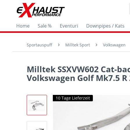
Home
Sale %
Eventuri
Downpipes / Kats
Sportauspuff
Milltek Sport
Volkswagen
Milltek SSXVW602 Cat-ba
Volkswagen Golf Mk7.5 R 
10 Tage Lieferzeit