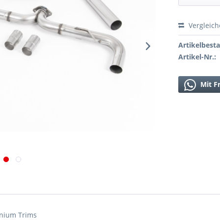
Vergleic
Artikelbest
Artikel-Nr.:
Mit F
anium Trims