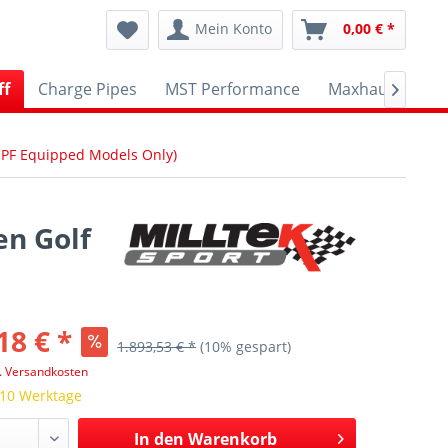
Mein Konto
0,00 € *
ff
Charge Pipes
MST Performance
Maxhaust
A

OPF Equipped Models Only)
en Golf
18 € *
1.893,53 € *
(10% gespart)
l. Versandkosten
 10 Werktage
In den
Warenkorb