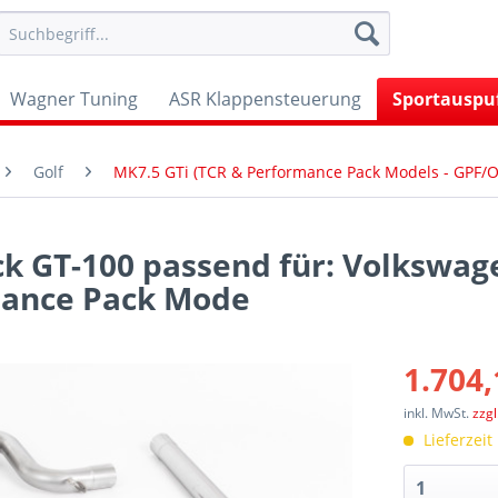
Wagner Tuning
ASR Klappensteuerung
Sportauspu
Golf
MK7.5 GTi (TCR & Performance Pack Models - GPF/
k GT-100 passend für: Volkswag
mance Pack Mode
1.704,
inkl. MwSt.
zzg
Lieferzeit