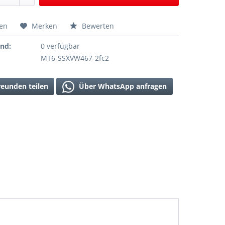
hen
Merken
Bewerten
and:
0 verfügbar
MT6-SSXVW467-2fc2
reunden teilen
Über WhatsApp anfragen