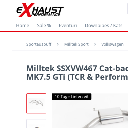
Home
Sale %
Eventuri
Downpipes / Kats
Sportauspuff
Milltek Sport
Volkswagen
Milltek SSXVW467 Cat-bac
MK7.5 GTi (TCR & Perfor
10 Tage Lieferzeit