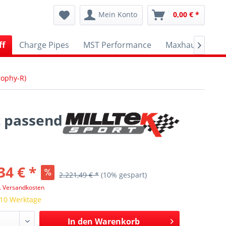
Mein Konto
0,00 € *
ff
Charge Pipes
MST Performance
Maxhaust
A

rophy-R)
t passend
34 € *
2.221,49 € *
(10% gespart)
l. Versandkosten
 10 Werktage
In den
Warenkorb