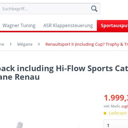
Wagner Tuning
ASR Klappensteuerung
Sportauspu
ine
Mégane
Renaultsport II (including Cup? Trophy & T
ack including Hi-Flow Sports Ca
gane Renau
1.999,
inkl. MwSt.
zzg
Lieferzeit