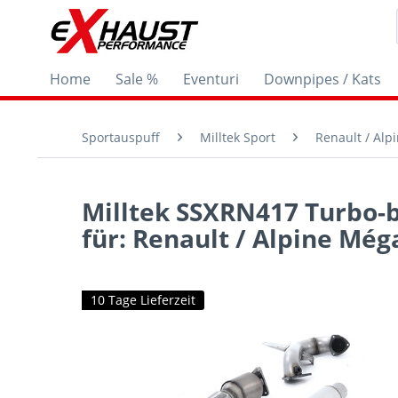
Home
Sale %
Eventuri
Downpipes / Kats
Sportauspuff
Milltek Sport
Renault / Alp
Milltek SSXRN417 Turbo-b
für: Renault / Alpine Mé
10 Tage Lieferzeit