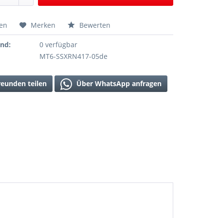
hen
Merken
Bewerten
and:
0 verfügbar
MT6-SSXRN417-05de
reunden teilen
Über WhatsApp anfragen