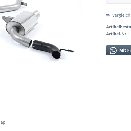
Vergleic
Artikelbest
Artikel-Nr.:
Mit F
map