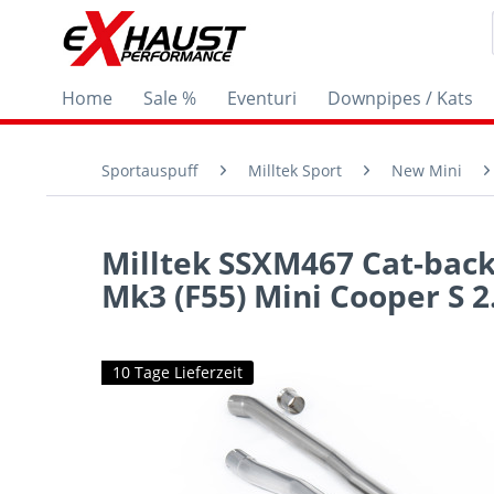
Home
Sale %
Eventuri
Downpipes / Kats
Sportauspuff
Milltek Sport
New Mini
Milltek SSXM467 Cat-bac
Mk3 (F55) Mini Cooper S 2.
10 Tage Lieferzeit