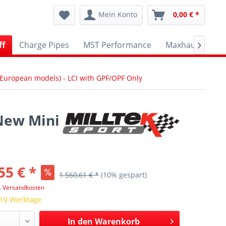
Mein Konto
0,00 € *
ff
Charge Pipes
MST Performance
Maxhaust
A

 European models) - LCI with GPF/OPF Only
New Mini
55 € *
1.560,61 € *
(10% gespart)
l. Versandkosten
 10 Werktage
In den
Warenkorb