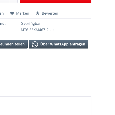
hen
Merken
Bewerten
and:
0 verfügbar
MT6-SSXM467-2eac
reunden teilen
Über WhatsApp anfragen