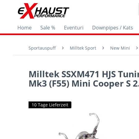
Home
Sale %
Eventuri
Downpipes / Kats
Sportauspuff
Milltek Sport
New Mini
Milltek SSXM471 HJS Tun
Mk3 (F55) Mini Cooper S 2
10 Tage Lieferzeit