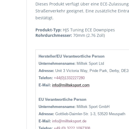
Dieses Produkt verfügt über eine ECE-Zulassung
Straßenverkehr geeignet. Eine zusätzliche Eintr
bestätigt.
Produkt-Typ:
HJS Tuning ECE Downpipes
Rohrdurchmesser:
70mm (2.76 Zoll)
Hersteller/EU Verantwortliche Person
Unternehmensname:
Milltek Sport Ltd
Adresse:
Unit 3 Victoria Way, Pride Park, Derby, DE
Telefon:
+44(0)1332227280
E-Mail:
info@millteksport.com
EU Verantwortliche Person
Unternehmensname:
Milltek Sport GmbH
Adresse:
Gottlieb-Daimler-Str. 1-3, 53520 Meuspath
E-Mail:
info@millteksport.de
Telefon:
+49 (0) 3222 1097308