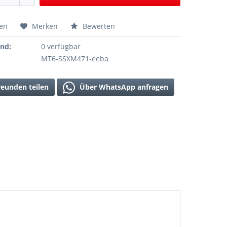
hen
Merken
Bewerten
and:
0 verfügbar
MT6-SSXM471-eeba
reunden teilen
Über WhatsApp anfragen