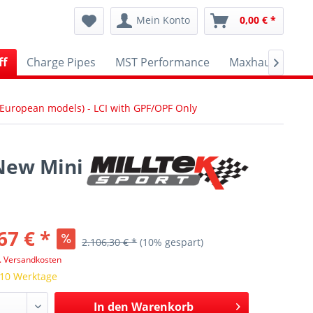
Mein Konto
0,00 € *
ff
Charge Pipes
MST Performance
Maxhaust
A

 European models) - LCI with GPF/OPF Only
New Mini
67 € *
2.106,30 € *
(10% gespart)
l. Versandkosten
 10 Werktage
In den
Warenkorb