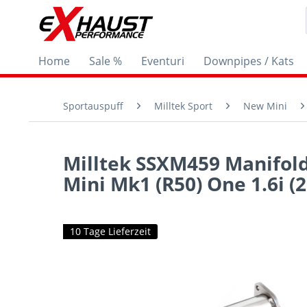
Home
Sale %
Eventuri
Downpipes / Kats
Sportauspuff
Milltek Sport
New Mini
Milltek SSXM459 Manifold
Mini Mk1 (R50) One 1.6i (2
10 Tage Lieferzeit