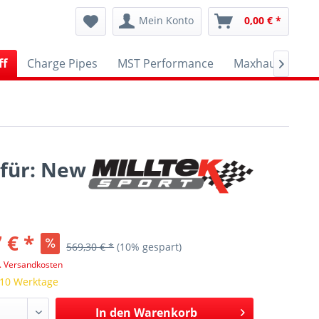
Mein Konto
0,00 € *
ff
Charge Pipes
MST Performance
Maxhaust
A

 für: New
 € *
569,30 € *
(10% gespart)
l. Versandkosten
 10 Werktage
In den
Warenkorb