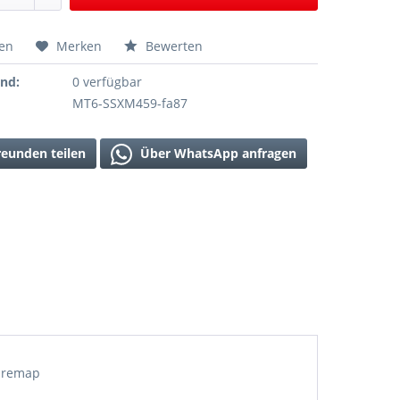
hen
Merken
Bewerten
and:
0 verfügbar
MT6-SSXM459-fa87
reunden teilen
Über WhatsApp anfragen
U remap