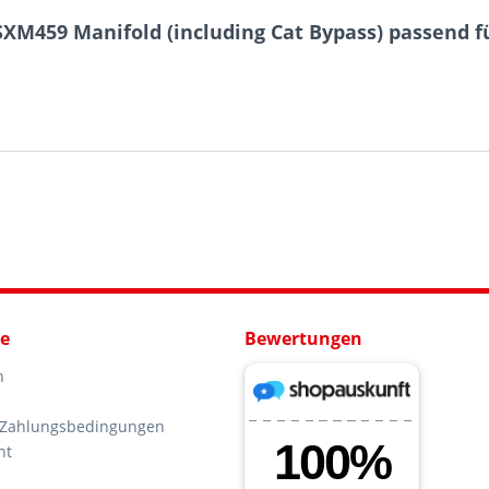
SXM459 Manifold (including Cat Bypass) passend f
ce
Bewertungen
n
 Zahlungsbedingungen
ht