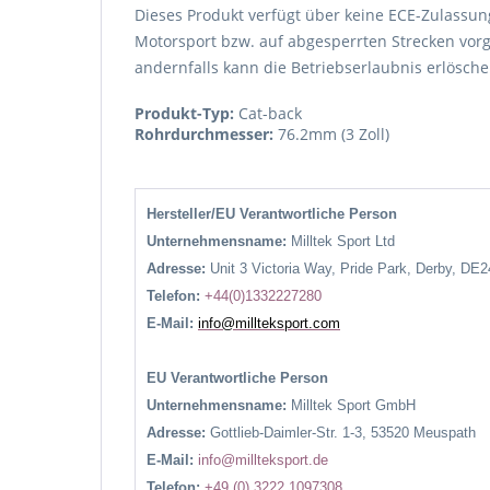
Dieses Produkt verfügt über keine ECE-Zulassung
Motorsport bzw. auf abgesperrten Strecken vorg
andernfalls kann die Betriebserlaubnis erlösche
Produkt-Typ:
Cat-back
Rohrdurchmesser:
76.2mm (3 Zoll)
Hersteller/EU Verantwortliche Person
Unternehmensname:
Milltek Sport Ltd
Adresse:
Unit 3 Victoria Way, Pride Park, Derby, DE
Telefon:
+44(0)1332227280
E-Mail:
info@millteksport.com
EU Verantwortliche Person
Unternehmensname:
Milltek Sport GmbH
Adresse:
Gottlieb-Daimler-Str. 1-3, 53520 Meuspath
E-Mail:
info@millteksport.de
Telefon:
+49 (0) 3222 1097308