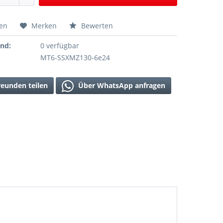
hen
Merken
Bewerten
and:
0 verfügbar
MT6-SSXMZ130-6e24
reunden teilen
Über WhatsApp anfragen