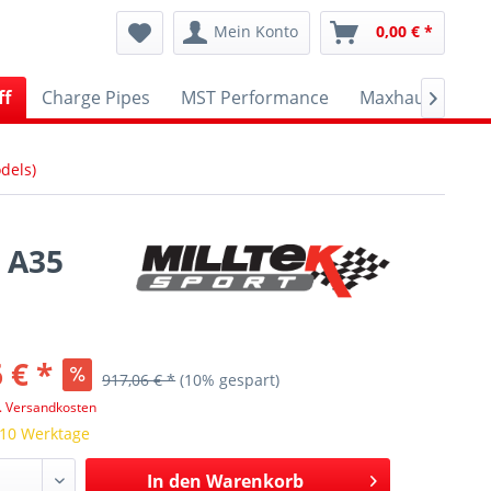
Mein Konto
0,00 € *
ff
Charge Pipes
MST Performance
Maxhaust
A

dels)
 A35
 € *
917,06 € *
(10% gespart)
l. Versandkosten
 10 Werktage
In den
Warenkorb