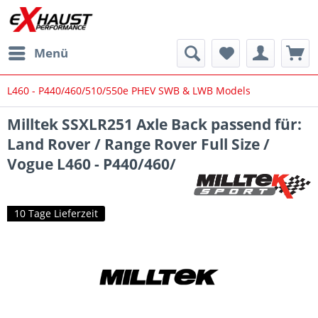
Menü
L460 - P440/460/510/550e PHEV SWB & LWB Models
Milltek SSXLR251 Axle Back passend für:
Land Rover / Range Rover Full Size /
Vogue L460 - P440/460/
10 Tage Lieferzeit