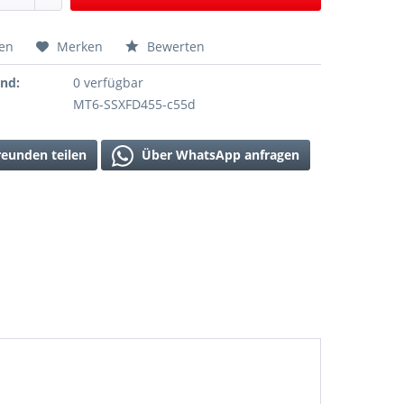
hen
Merken
Bewerten
and:
0 verfügbar
MT6-SSXFD455-c55d
reunden teilen
Über WhatsApp anfragen