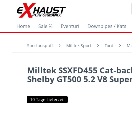
Home
Sale %
Eventuri
Downpipes / Kats
Sportauspuff
Milltek Sport
Ford
Mu
Milltek SSXFD455 Cat-bac
Shelby GT500 5.2 V8 Super
10 Tage Lieferzeit