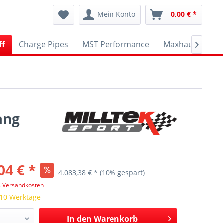
Mein Konto
0,00 € *
ff
Charge Pipes
MST Performance
Maxhaust
A

ang
04 € *
4.083,38 € *
(10% gespart)
l. Versandkosten
 10 Werktage
In den
Warenkorb