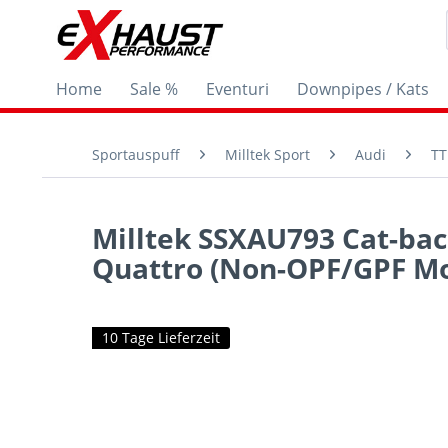
Home
Sale %
Eventuri
Downpipes / Kats
Sportauspuff
Milltek Sport
Audi
TT
Milltek SSXAU793 Cat-bac
Quattro (Non-OPF/GPF Mo
10 Tage Lieferzeit