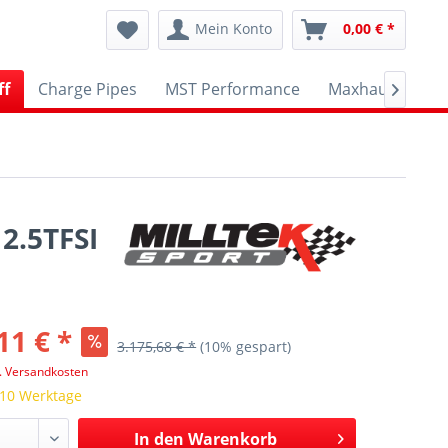
Mein Konto
0,00 € *
ff
Charge Pipes
MST Performance
Maxhaust
A

2.5TFSI
11 € *
3.175,68 € *
(10% gespart)
l. Versandkosten
 10 Werktage
In den
Warenkorb