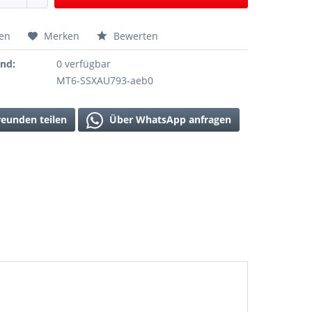
hen
Merken
Bewerten
and:
0 verfügbar
MT6-SSXAU793-aeb0
reunden teilen
Über WhatsApp anfragen