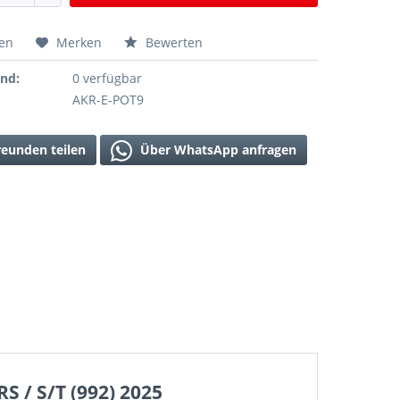
hen
Merken
Bewerten
and:
0 verfügbar
AKR-E-POT9
reunden teilen
Über WhatsApp anfragen
S / S/T (992) 2025