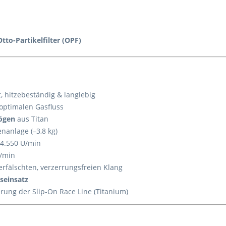
tto-Partikelfilter (OPF)
t, hitzebeständig & langlebig
optimalen Gasfluss
ögen
aus Titan
nanlage (–3,8 kg)
 4.550 U/min
U/min
erfälschten, verzerrungsfreien Klang
seinsatz
ung der Slip-On Race Line (Titanium)