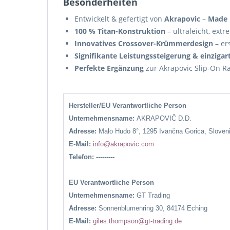
Besonderheiten
Entwickelt & gefertigt von
Akrapovic
–
Made 
100 % Titan-Konstruktion
– ultraleicht, ext
Innovatives Crossover-Krümmerdesign
– er
Signifikante Leistungssteigerung & einziga
Perfekte Ergänzung
zur Akrapovic Slip-On Ra
Hersteller/EU Verantwortliche Person
Unternehmensname:
AKRAPOVIČ D.D.
Adresse:
Malo Hudo 8°, 1295 Ivančna Gorica, Sloven
E-Mail:
info@akrapovic.com
Telefon: ---------
EU Verantwortliche Person
Unternehmensname:
GT Trading
Adresse:
Sonnenblumenring 30, 84174 Eching
E-Mail:
giles.thompson@gt-trading.de