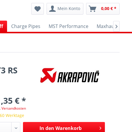
Mein Konto
0,00 € *
ff
Charge Pipes
MST Performance
Maxhaust
A

3 RS
,35 € *
l. Versandkosten
 60 Werktage
In den
Warenkorb