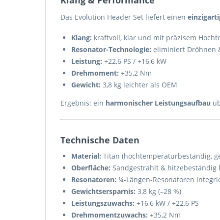
Klang & Performance
Das Evolution Header Set liefert einen
einzigart
Klang:
kraftvoll, klar und mit präzisem Hoch
Resonator-Technologie:
eliminiert Dröhnen 
Leistung:
+22,6 PS / +16,6 kW
Drehmoment:
+35,2 Nm
Gewicht:
3,8 kg leichter als OEM
Ergebnis: ein
harmonischer Leistungsaufbau
üb
Technische Daten
Material:
Titan (hochtemperaturbeständig, ge
Oberfläche:
Sandgestrahlt & hitzebeständig l
Resonatoren:
¼-Längen-Resonatoren integri
Gewichtsersparnis:
3,8 kg (–28 %)
Leistungszuwachs:
+16,6 kW / +22,6 PS
Drehmomentzuwachs:
+35,2 Nm