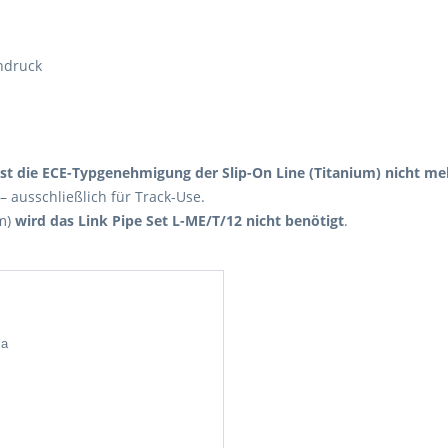
ndruck
ist die ECE-Typgenehmigung der Slip-On Line (Titanium) nicht meh
– ausschließlich für Track-Use.
um)
wird das Link Pipe Set L-ME/T/12 nicht benötigt
.
ia