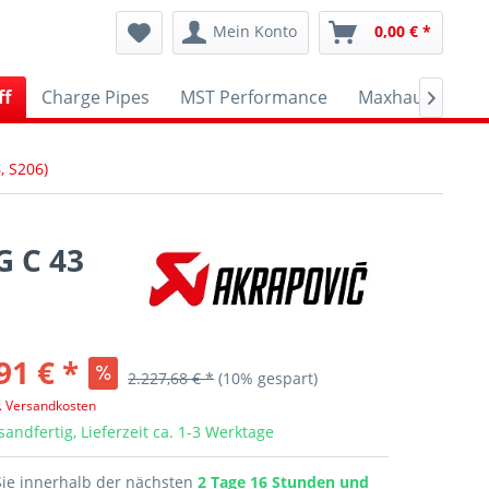
Mein Konto
0,00 € *
ff
Charge Pipes
MST Performance
Maxhaust
A

 S206)
G C 43
91 € *
2.227,68 € *
(10% gespart)
l. Versandkosten
sandfertig, Lieferzeit ca. 1-3 Werktage
Sie innerhalb der nächsten
2 Tage 16 Stunden und