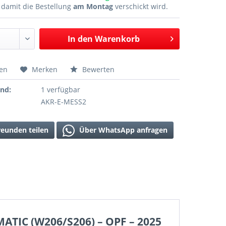
n
damit die Bestellung
am Montag
verschickt wird.
In den
Warenkorb
hen
Merken
Bewerten
and:
1 verfügbar
AKR-E-MESS2
reunden teilen
Über WhatsApp anfragen
4MATIC (W206/S206) – OPF – 2025