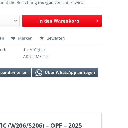
amit die Bestellung
morgen
verschickt wird.
In den
Warenkorb
hen
Merken
Bewerten
and:
1 verfügbar
AKR-L-MET12
reunden teilen
Über WhatsApp anfragen
IC (W206/S206) – OPF – 2025