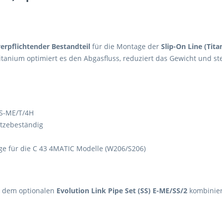
erpflichtender Bestandteil
für die Montage der
Slip-On Line (Tit
tanium optimiert es den Abgasfluss, reduziert das Gewicht und stel
 S-ME/T/4H
itzebeständig
ge für die C 43 4MATIC Modelle (W206/S206)
 dem optionalen
Evolution Link Pipe Set (SS) E-ME/SS/2
kombiniert