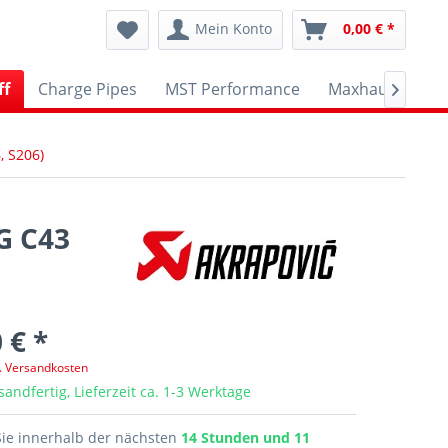
Mein Konto
0,00 € *
ff
Charge Pipes
MST Performance
Maxhaust
A

 S206)
G C43
 € *
l. Versandkosten
sandfertig, Lieferzeit ca. 1-3 Werktage
Sie innerhalb der nächsten
14 Stunden und 11