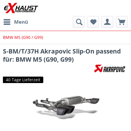
Menü
BMW M5 (G90 / G99)
S-BM/T/37H Akrapovic Slip-On passend
für: BMW M5 (G90, G99)
40 Tage Lieferzeit