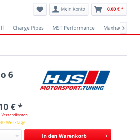
Mein Konto
0,00 € *
ff
Charge Pipes
MST Performance
Maxhaust
A

o 6
10 € *
l. Versandkosten
 30 Werktage
In den
Warenkorb