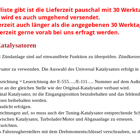
iste gibt ist die Lieferzeit pauschal mit 30 Werkt
n wird es auch umgehend versendet.
ferzeit auch länger als die angegebenen 30 Werkt
erzeit gerne vorab bei uns erfragt werden.
Katalysatoren
Zündanlage sind auf einwandfreie Funktion zu überprüfen. Zündkerzen
lysator zu verwenden. Die Auswahl des Universal Katalysators erfolgt i
ussrichtung = Leserichtung der E-555…./E-111…. Nummer auf dem Auße
r an der gleichen Stelle wie der Original-Katalysator verbaut wird.
ginal Katalysator, ist die Eingangsposition beizubehalten und das fehlen
sen beibehalten werden.
dicht erfolgen.
richtungen auf, so muss auch der Tuning-Katalysator entsprechende Sc
wischen Katalysator, Turbolader/Motor und Abgasanlage zu erneuen.
urichten.
s Fahrzeugherstellers mit dem Drehmomentschlüssel verschrauben, so da