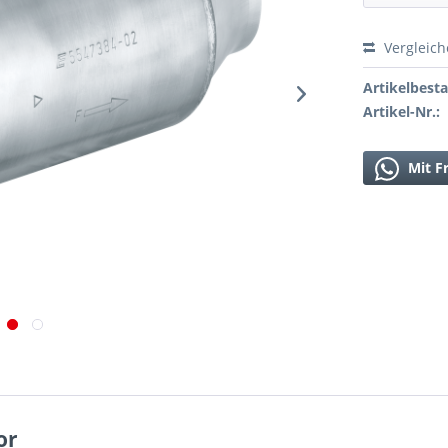
Vergleic
Artikelbest
Artikel-Nr.:
Mit F
or