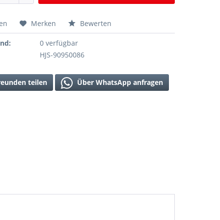
hen
Merken
Bewerten
and:
0 verfügbar
HJS-90950086
reunden teilen
Über WhatsApp anfragen