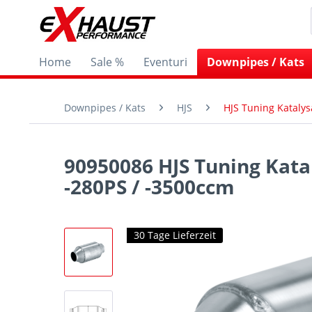
Home
Sale %
Eventuri
Downpipes / Kats
Downpipes / Kats
HJS
HJS Tuning Katalys
90950086 HJS Tuning Kata
-280PS / -3500ccm
30 Tage Lieferzeit