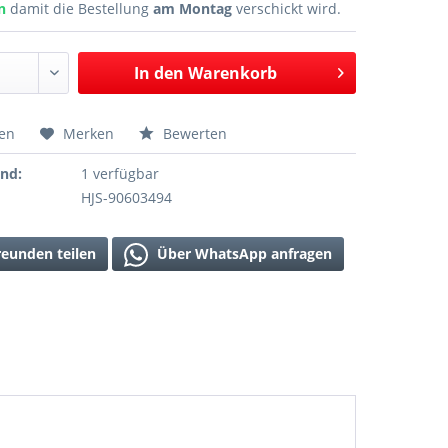
en
damit die Bestellung
am Montag
verschickt wird.
In den
Warenkorb
hen
Merken
Bewerten
and:
1 verfügbar
HJS-90603494
reunden teilen
Über WhatsApp anfragen