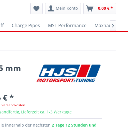
Mein Konto
0,00 € *
ff
Charge Pipes
MST Performance
Maxhaust
A

1,5 mm
 € *
l. Versandkosten
sandfertig, Lieferzeit ca. 1-3 Werktage
Sie innerhalb der nächsten
2 Tage 12 Stunden und