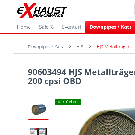
Home
Sale %
Eventuri
Downpipes / Kats
Downpipes / Kats
HJS
HJS Metallträger
90603494 HJS Metallträge
200 cpsi OBD
Verfügbar