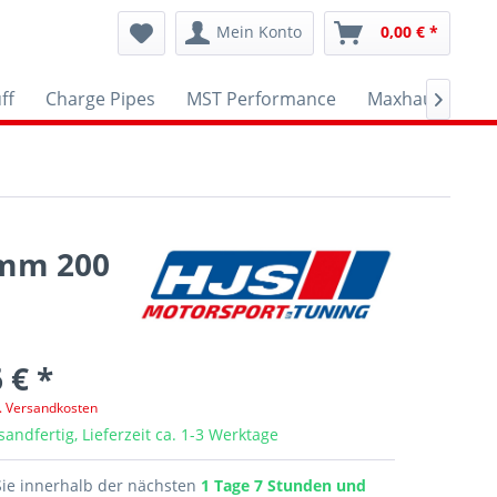
Mein Konto
0,00 € *
ff
Charge Pipes
MST Performance
Maxhaust
A

 mm 200
 € *
l. Versandkosten
sandfertig, Lieferzeit ca. 1-3 Werktage
Sie innerhalb der nächsten
1 Tage 7 Stunden und