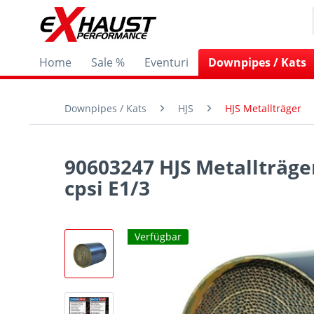
Home
Sale %
Eventuri
Downpipes / Kats
Downpipes / Kats
HJS
HJS Metallträger
90603247 HJS Metallträge
cpsi E1/3
Verfügbar