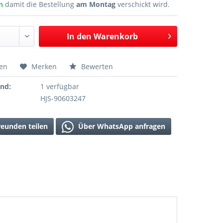
en
damit die Bestellung
am Montag
verschickt wird.
In den
Warenkorb
hen
Merken
Bewerten
and:
1 verfügbar
HJS-90603247
reunden teilen
Über WhatsApp anfragen