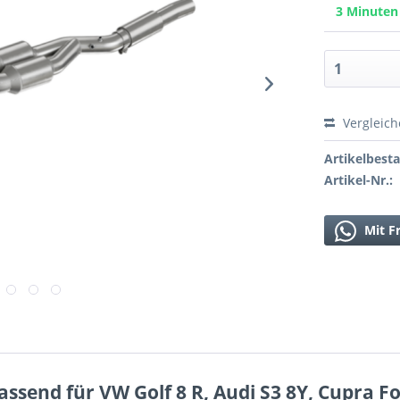
3 Minute
Vergleic
Artikelbest
Artikel-Nr.:
Mit F
ssend für VW Golf 8 R, Audi S3 8Y, Cupra 