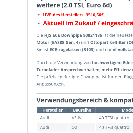
weitere (2.0 TSI, Euro 6d)
UVP des Herstellers: 3510,50€
Aktuell im Zukauf / eingeschr
Die
HJS ECE Downpipe 90821185
ist die neuest
Motor (EA888 Gen. 4)
und
Ottopartikelfilter (O
Sie ist
ECE-zugelassen (R103)
und damit
vollstä
Durch die Verwendung von
hochwertigem Edels
Turbolader-Ansprechverhalten
,
mehr Effizienz
Die präzise gefertigte Downpipe ist für den
Plug
Anpassungen.
Verwendungsbereich & kompat
Hersteller
Baureihe
Mode
Audi
A3 IV
40 TFSI quattro
Audi
Q2
40 TFSI quattro