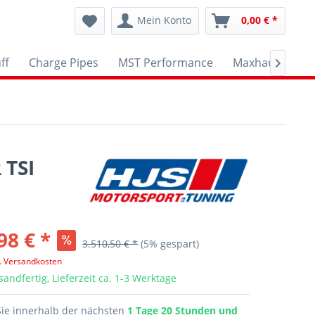
Mein Konto
0,00 € *
ff
Charge Pipes
MST Performance
Maxhaust
A

 TSI
98 € *
3.510,50 € *
(5% gespart)
l. Versandkosten
sandfertig, Lieferzeit ca. 1-3 Werktage
Sie innerhalb der nächsten
1 Tage 20 Stunden und