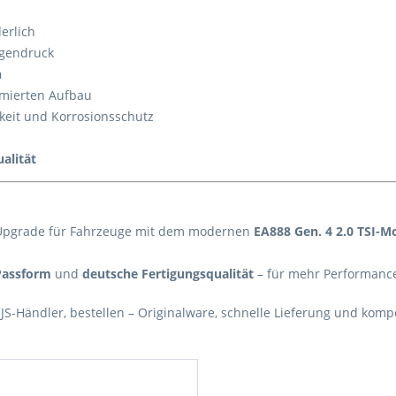
erlich
egendruck
n
mierten Aufbau
keit und Korrosionsschutz
alität
 Upgrade für Fahrzeuge mit dem modernen
EA888 Gen. 4 2.0 TSI-M
Passform
und
deutsche Fertigungsqualität
– für mehr Performance
 HJS-Händler, bestellen – Originalware, schnelle Lieferung und kom