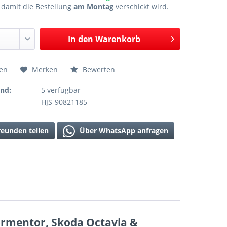
n
damit die Bestellung
am Montag
verschickt wird.
In den
Warenkorb
hen
Merken
Bewerten
and:
5 verfügbar
HJS-90821185
reunden teilen
Über WhatsApp anfragen
Formentor, Skoda Octavia &