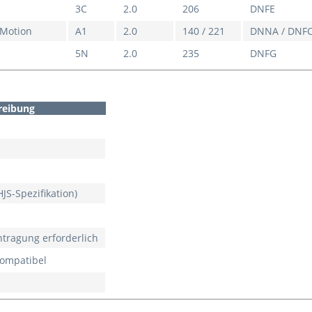
3C
2.0
206
DNFE
4Motion
A1
2.0
140 / 221
DNNA / DNF
5N
2.0
235
DNFG
reibung
HJS-Spezifikation)
ntragung erforderlich
kompatibel