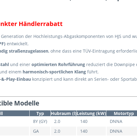
änkter Händlerrabatt
e Generation der Hochleistungs-Abgaskomponenten von HJS und wu
PF)
entwickelt.
ndig straßenzugelassen
, ohne dass eine TÜV-Eintragung erforderlic
tahl
und einer
optimierten Rohrführung
reduziert die Downpipe
und einem
harmonisch-sportlichen Klang
führt.
-&-Play-Einbau
konzipiert und kann direkt an Serien- oder Sporta
ible Modelle
ll
Typ
Hubraum (l)
Leistung (kW)
Motortyp
8Y (GY)
2.0
140
DNNA
GA
2.0
140
DNNA