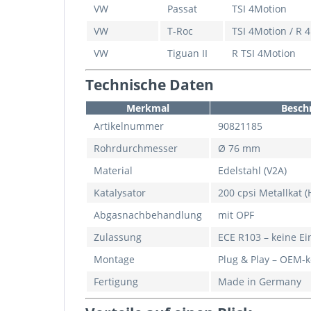
VW
Passat
TSI 4Motion
VW
T-Roc
TSI 4Motion / R 
VW
Tiguan II
R TSI 4Motion
Technische Daten
Merkmal
Besch
Artikelnummer
90821185
Rohrdurchmesser
Ø 76 mm
Material
Edelstahl (V2A)
Katalysator
200 cpsi Metallkat (
Abgasnachbehandlung
mit OPF
Zulassung
ECE R103 – keine Ei
Montage
Plug & Play – OEM-
Fertigung
Made in Germany