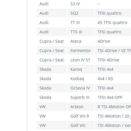
Audi
S3 IV
–
Audi
SQ2
TFSI quattro
Audi
TT III
45 TFSI quattro
Audi
TTS III
TFSI quattro
Cupra / Seat
Ateca
4Drive
Cupra / Seat
Formentor
TSI 4Drive / VZ T
Cupra / Seat
Leon IV ST
TFSI 4Drive
Skoda
Karoq
TFSI 4x4
Skoda
Kodiaq
4x4 / RS
Skoda
Octavia IV
TFSI 4x4
Skoda
Superb III
TFSI 4x4 OPF
VW
Arteon
R TSI 4Motion O
VW
Golf VIII R
TSI 4Motion / 20 
VW
Golf VIII
TSI 4Motion / Va