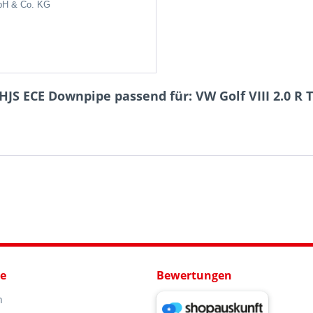
bH & Co.
KG
JS ECE Downpipe passend für: VW Golf VIII 2.0 R 
ce
Bewertungen
n