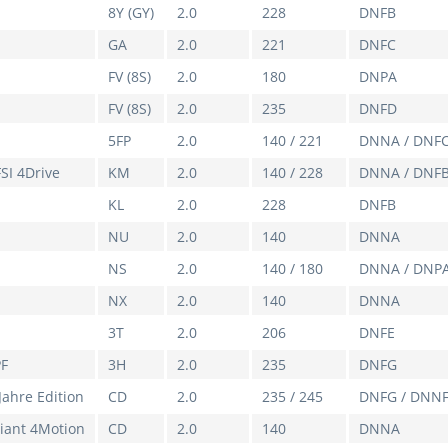
8Y (GY)
2.0
228
DNFB
GA
2.0
221
DNFC
FV (8S)
2.0
180
DNPA
FV (8S)
2.0
235
DNFD
5FP
2.0
140 / 221
DNNA / DNF
FSI 4Drive
KM
2.0
140 / 228
DNNA / DNF
KL
2.0
228
DNFB
NU
2.0
140
DNNA
NS
2.0
140 / 180
DNNA / DNP
NX
2.0
140
DNNA
3T
2.0
206
DNFE
PF
3H
2.0
235
DNFG
Jahre Edition
CD
2.0
235 / 245
DNFG / DNN
riant 4Motion
CD
2.0
140
DNNA