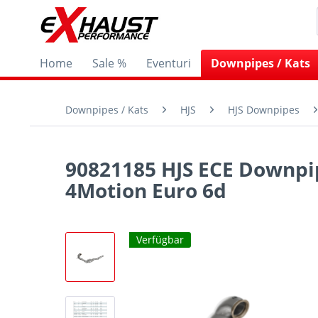
Home
Sale %
Eventuri
Downpipes / Kats
Downpipes / Kats
HJS
HJS Downpipes
90821185 HJS ECE Downpipe
4Motion Euro 6d
Verfügbar