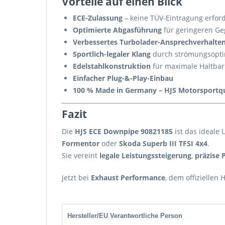
Vorteile auf einen Blick
ECE-Zulassung
– keine TÜV-Eintragung erford
Optimierte Abgasführung
für geringeren G
Verbessertes Turbolader-Ansprechverhalte
Sportlich-legaler Klang
durch strömungsopti
Edelstahlkonstruktion
für maximale Haltbar
Einfacher Plug-&-Play-Einbau
100 % Made in Germany – HJS Motorsportqu
Fazit
Die
HJS ECE Downpipe 90821185
ist das ideale
Formentor
oder
Skoda Superb III TFSI 4x4
.
Sie vereint
legale Leistungssteigerung
,
präzise 
Jetzt bei
Exhaust Performance
, dem offiziellen
Hersteller/EU Verantwortliche Person