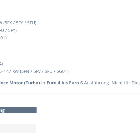
W (5FX / 5FY / 5FU)
FU / 5FY)
G01)
4)
10–147 kW (5FN / 5FV / 5FU / 5G01)
rince Motor (Turbo)
in
Euro 4 bis Euro 6
Ausführung. Nicht für Die
ng