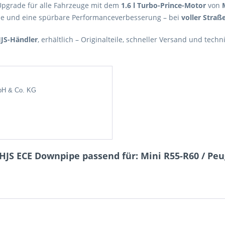
 Upgrade für alle Fahrzeuge mit dem
1.6 l Turbo-Prince-Motor
von
me und eine spürbare Performanceverbesserung – bei
voller Straß
JS-Händler
, erhältlich – Originalteile, schneller Versand und tech
bH & Co.
KG
JS ECE Downpipe passend für: Mini R55-R60 / Peuge