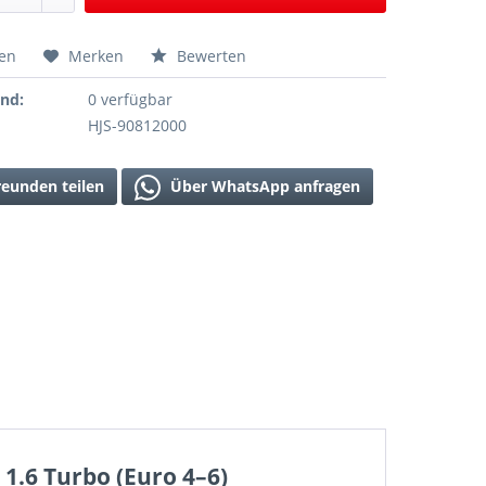
hen
Merken
Bewerten
and:
0 verfügbar
HJS-90812000
reunden teilen
Über WhatsApp anfragen
1.6 Turbo (Euro 4–6)