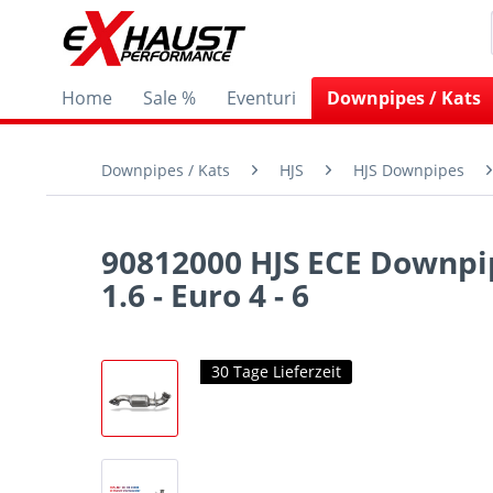
Home
Sale %
Eventuri
Downpipes / Kats
Downpipes / Kats
HJS
HJS Downpipes
90812000 HJS ECE Downpip
1.6 - Euro 4 - 6
30 Tage Lieferzeit