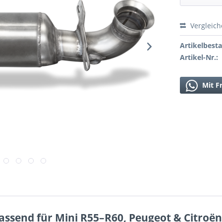
Vergleic
Artikelbest
Artikel-Nr.:
Mit F
ssend für Mini R55–R60, Peugeot & Citroën 