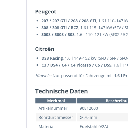
Peugeot
207 / 207 GTI / 208 / 208 GTI
, 1.6 l 110–147 k
308 / 308 GTI / RCZ
, 1.6 l 115–147 kW (5FV / 5
3008 / 5008 / 508
, 1.6 l 110–121 kW (5F02 / 5
Citroën
DS3 Racing
, 1.6 l 149–152 kW (5FD / 5FF / 5FO
C3 / DS4 / C4 / C4 Picasso / C5 / DS5
, 1.6 l 1
Hinweis:
Nur passend für Fahrzeuge mit
1.6 l P
Technische Daten
Merkmal
Beschreibu
Artikelnummer
90812000
Rohrdurchmesser
Ø 70 mm
Material
Edelstahl (V2A)