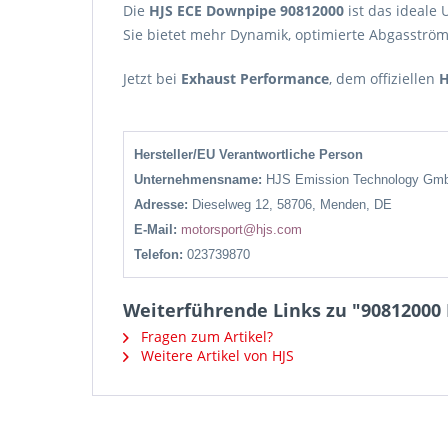
Die
HJS ECE Downpipe 90812000
ist das ideale
Sie bietet mehr Dynamik, optimierte Abgasströ
Jetzt bei
Exhaust Performance
, dem offiziellen
H
Hersteller/EU Verantwortliche Person
Unternehmensname:
HJS Emission Technology Gm
Adresse:
Dieselweg 12, 58706, Menden, DE
E-Mail:
motorsport@hjs.com
Telefon:
023739870
Weiterführende Links zu "90812000 H
Fragen zum Artikel?
Weitere Artikel von HJS