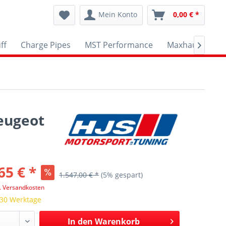
Mein Konto
0,00 € *
ff
Charge Pipes
MST Performance
Maxhaust
A

Peugeot
65 € *
1.547,00 € *
(5% gespart)
l. Versandkosten
 30 Werktage
In den
Warenkorb