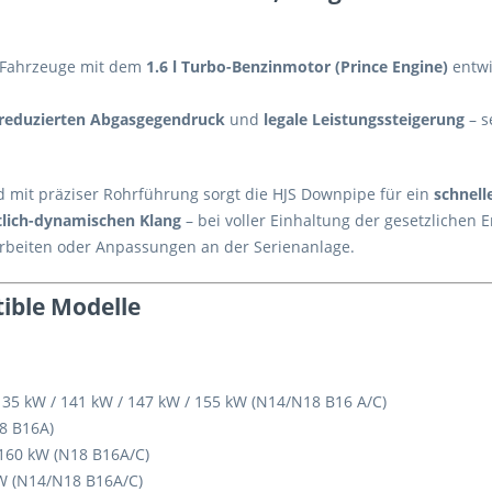
ür Fahrzeuge mit dem
1.6 l Turbo-Benzinmotor (Prince Engine)
entwi
reduzierten Abgasgegendruck
und
legale Leistungssteigerung
– s
 mit präziser Rohrführung sorgt die HJS Downpipe für ein
schnell
tlich-dynamischen Klang
– bei voller Einhaltung der gesetzlichen 
rbeiten oder Anpassungen an der Serienanlage.
ible Modelle
/ 135 kW / 141 kW / 147 kW / 155 kW (N14/N18 B16 A/C)
18 B16A)
5–160 kW (N18 B16A/C)
kW (N14/N18 B16A/C)