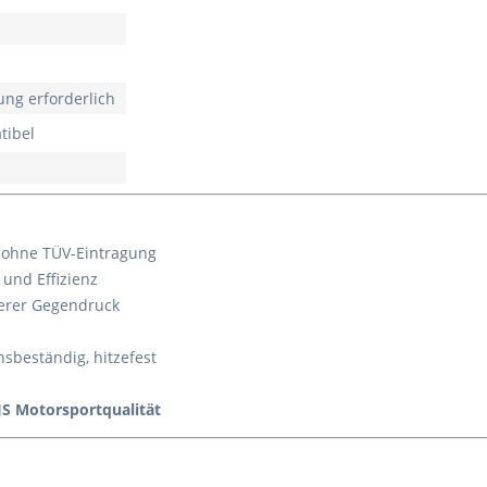
ung erforderlich
tibel
g ohne TÜV-Eintragung
und Effizienz
erer Gegendruck
nsbeständig, hitzefest
HJS Motorsportqualität