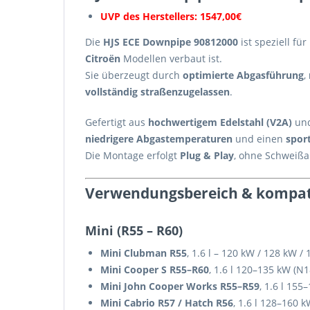
UVP des Herstellers: 1547,00€
Die
HJS ECE Downpipe 90812000
ist speziell f
Citroën
Modellen verbaut ist.
Sie überzeugt durch
optimierte Abgasführung
,
vollständig straßenzugelassen
.
Gefertigt aus
hochwertigem Edelstahl (V2A)
und
niedrigere Abgastemperaturen
und einen
spor
Die Montage erfolgt
Plug & Play
, ohne Schweißa
Verwendungsbereich & kompat
Mini (R55 – R60)
Mini Clubman R55
, 1.6 l – 120 kW / 128 kW 
Mini Cooper S R55–R60
, 1.6 l 120–135 kW (N
Mini John Cooper Works R55–R59
, 1.6 l 15
Mini Cabrio R57 / Hatch R56
, 1.6 l 128–160 