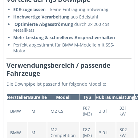
ECE-zugelassen
– keine Eintragung notwendig
Hochwertige Verarbeitung
aus Edelstahl
Optimierte Abgasströmung
durch 2x 200 cpsi
Metallkats
Mehr Leistung & schnelleres Ansprechverhalten
Perfekt abgestimmt für BMW M-Modelle mit S55-
Motor
Verwendungsbereich / passende
Fahrzeuge
Die Downpipe ist passend für folgende Modelle:
Hersteller
Baureihe
Modell
Typ
Hubraum
Leistung
M
F87
331
BMW
M
M2 CS
3.0 l
(M3)
kW
M2
F87
302
BMW
M
3.0 l
Competition
(M3)
kW