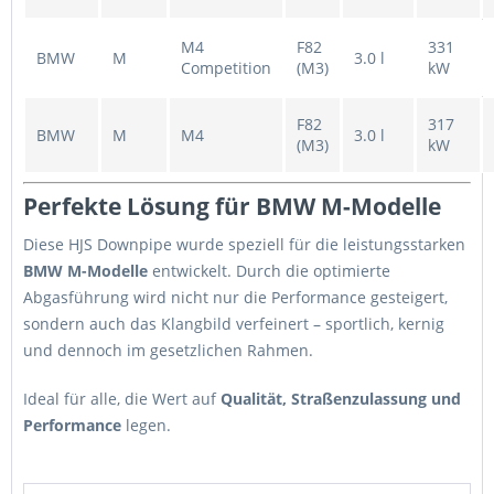
M4
F82
331
BMW
M
3.0 l
Competition
(M3)
kW
F82
317
BMW
M
M4
3.0 l
(M3)
kW
Perfekte Lösung für BMW M-Modelle
Diese HJS Downpipe wurde speziell für die leistungsstarken
BMW M-Modelle
entwickelt. Durch die optimierte
Abgasführung wird nicht nur die Performance gesteigert,
sondern auch das Klangbild verfeinert – sportlich, kernig
und dennoch im gesetzlichen Rahmen.
Ideal für alle, die Wert auf
Qualität, Straßenzulassung und
Performance
legen.