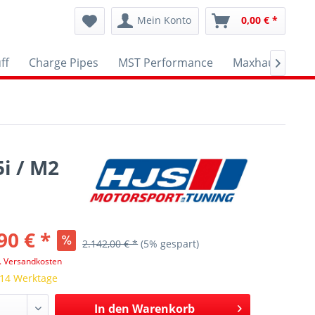
Mein Konto
0,00 € *
ff
Charge Pipes
MST Performance
Maxhaust
A

i / M2
90 € *
2.142,00 € *
(5% gespart)
l. Versandkosten
 14 Werktage
In den
Warenkorb