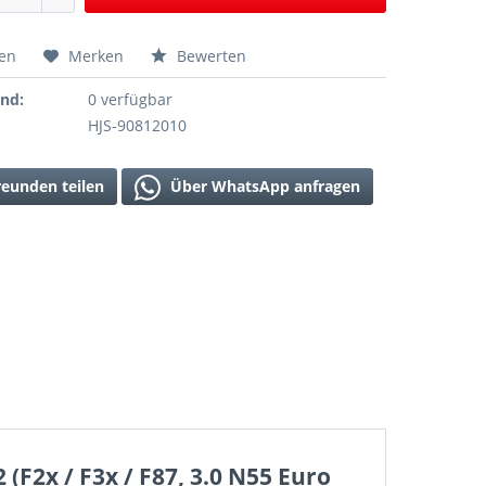
hen
Merken
Bewerten
and:
0 verfügbar
HJS-90812010
reunden teilen
Über WhatsApp anfragen
(F2x / F3x / F87, 3.0 N55 Euro