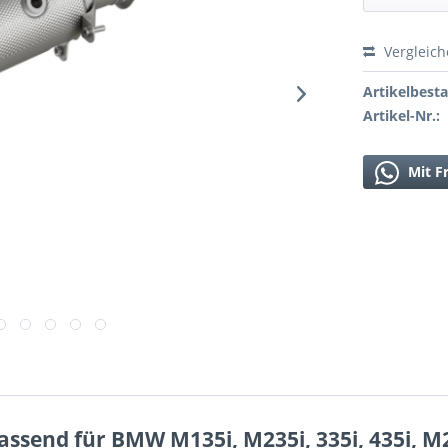
Vergleic
Artikelbest
Artikel-Nr.:
Mit F
send für BMW M135i, M235i, 335i, 435i, M2 