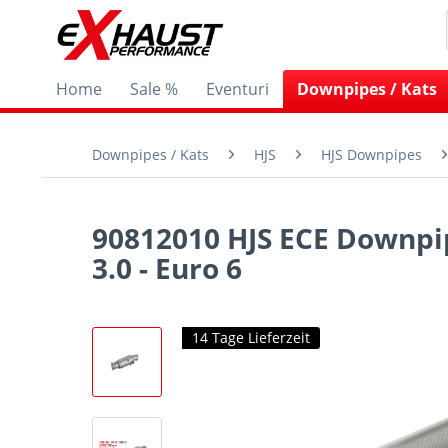
Home
Sale %
Eventuri
Downpipes / Kats
Downpipes / Kats
HJS
HJS Downpipes
90812010 HJS ECE Downpip
3.0 - Euro 6
14 Tage Lieferzeit