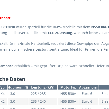
rabatt
 90812010
wurde speziell für die BMW-Modelle mit dem
N55B30A-
ung – selbstverständlich mit
ECE-Zulassung
, wodurch keine zusätz
ckelt für maximale Haltbarkeit, reduziert diese Downpipe den Abg
r eine dynamischere Leistungsentfaltung. Ideal für Fahrer, die P
formance
erhältlich – mit geprüfter Originalware, schneller Liefer
che Daten
Typ
Hubraum (l)
Leistung (kW)
Motortyp
Abgasnorm
1K4
3.0
225 / 235
N55 B30A
Euro 6
Erse
1K2
3.0
235 / 240
N55 B30A
Euro 6
Erse