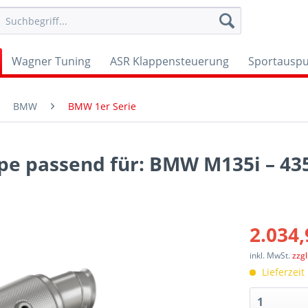
Wagner Tuning
ASR Klappensteuerung
Sportauspu
BMW
BMW 1er Serie
e passend für: BMW M135i – 435
2.034,
inkl. MwSt.
zzg
Lieferzeit