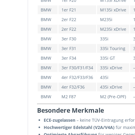
BMW
1er F20
M135i xDrive
BMW
1er F21
M135i xDrive
BMW
2er F22
M235i
BMW
2er F22
M235i xDrive
BMW
3er F30
335i
BMW
3er F31
335i Touring
BMW
3er F34
335i GT
BMW
3er F30/F31/F34
335i xDrive
BMW
4er F32/F33/F36
435i
BMW
4er F32/F36
435i xDrive
BMW
M2 F87
M2 (Pre-OPF)
Besondere Merkmale
ECE-zugelassen
– keine TÜV-Eintragung erfor
Hochwertiger Edelstahl (V2A/V4A)
für maxim
Optimierte Abgasführung
für weniger Gegen