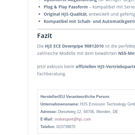
Plug & Play Passform
– kompatibel mit Seri
Original HJS-Qualität
, entwickelt und geferti
Kompatibel mit Schalt- und Automatikgetr
Fazit
Die
HJS ECE Downpipe 90812010
ist die perfek
zahlreiche Modelle mit dem bewährten
N55-Mo
Jetzt exklusiv beim
offiziellen HJS-Vertriebspa
Fachberatung.
Hersteller/EU Verantwortliche Person
Unternehmensname:
HJS Emission Technology Gm
Adresse:
Dieselweg 12, 58706, Menden, DE
E-Mail:
motorsport@hjs.com
Telefon:
023739870