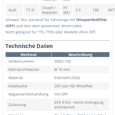
Coupé /
FV
Audi
TT III
2.0
180
DKT
Roadster
(8S)
Hinweis:
Nur passend für Fahrzeuge mit
Ottopartikelfilter
(OPF)
und den oben genannten Motorcodes.
Nicht geeignet für TTS, TTRS oder Modelle ohne OPF.
Technische Daten
Merkmal
Beschreibung
Artikelnummer
90821100
Rohrdurchmesser
Ø 76 mm
Material
Edelstahl (V2A)
Katalysator
200 cpsi HJS-Metallkat
Abgasnachbehandlung
mit OPF
ECE R103 – keine Eintragung
Zulassung
erforderlich