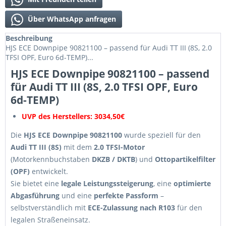
Über WhatsApp anfragen
Beschreibung
HJS ECE Downpipe 90821100 – passend für Audi TT III (8S, 2.0
TFSI OPF, Euro 6d-TEMP)...
HJS ECE Downpipe 90821100 – passend
für Audi TT III (8S, 2.0 TFSI OPF, Euro
6d-TEMP)
UVP des Herstellers: 3034,50€
Die
HJS ECE Downpipe 90821100
wurde speziell für den
Audi TT III (8S)
mit dem
2.0 TFSI-Motor
(Motorkennbuchstaben
DKZB / DKTB
) und
Ottopartikelfilter
(OPF)
entwickelt.
Sie bietet eine
legale Leistungssteigerung
, eine
optimierte
Abgasführung
und eine
perfekte Passform
–
selbstverständlich mit
ECE-Zulassung nach R103
für den
legalen Straßeneinsatz.