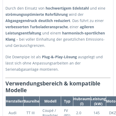
Durch den Einsatz von
hochwertigem Edelstahl
und eine
strömungsoptimierte Rohrführung
wird der
Abgasgegendruck deutlich reduziert
. Das führt zu einer
verbesserten Turboladeransprache
, einer
agileren
Leistungsentfaltung
und einem
harmonisch-sportlichen
Klang
– bei voller Einhaltung der gesetzlichen Emissions-
und Geräuschgrenzen.
Die Downpipe ist als
Plug-&-Play-Lösung
ausgelegt und
lässt sich ohne Anpassungsarbeiten an der
Serienabgasanlage montieren.
Verwendungsbereich & kompatible
Modelle
Hubraum
Leistung
Hersteller
Baureihe
Modell
Typ
Moto
(l)
(kW)
Coupé /
FV
Audi
TT III
2.0
145
DKZ
Roadster
(8S)