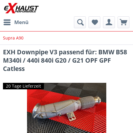
Menü
Supra A90
EXH Downpipe V3 passend für: BMW B58
M340i / 440i 840i G20 / G21 OPF GPF
Catless
20 Tage Lieferzeit