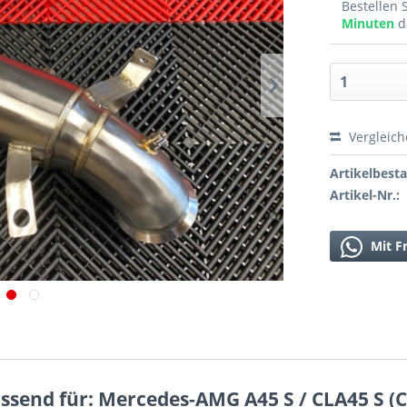
Bestellen 
Minuten
d
Vergleic
Artikelbest
Artikel-Nr.:
Mit F
send für: Mercedes-AMG A45 S / CLA45 S (C1