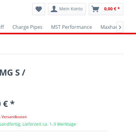
Mein Konto
0,00 € *
ff
Charge Pipes
MST Performance
Maxhaust
A

MG S /
 € *
l. Versandkosten
sandfertig, Lieferzeit ca. 1-3 Werktage