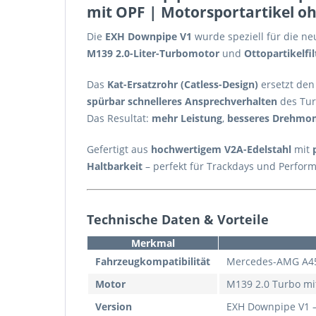
mit OPF | Motorsportartikel o
Die
EXH Downpipe V1
wurde speziell für die n
M139 2.0-Liter-Turbomotor
und
Ottopartikelfil
Das
Kat-Ersatzrohr (Catless-Design)
ersetzt den
spürbar schnelleres Ansprechverhalten
des Tur
Das Resultat:
mehr Leistung
,
besseres Drehmo
Gefertigt aus
hochwertigem V2A-Edelstahl
mit
Haltbarkeit
– perfekt für Trackdays und Perfor
Technische Daten & Vorteile
Merkmal
Fahrzeugkompatibilität
Mercedes-AMG A45 
Motor
M139 2.0 Turbo mi
Version
EXH Downpipe V1 – 