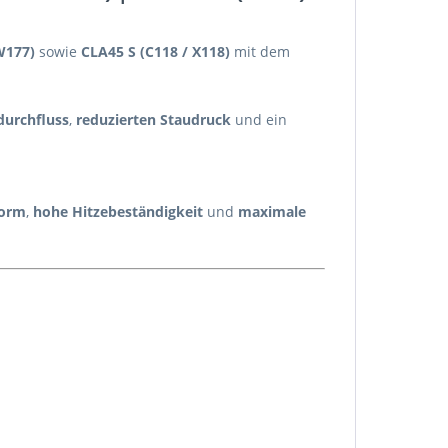
W177)
sowie
CLA45 S (C118 / X118)
mit dem
urchfluss
,
reduzierten Staudruck
und ein
form
,
hohe Hitzebeständigkeit
und
maximale