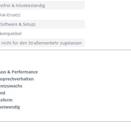
ostfrei & hitzebeständig
Kat-Ersatz)
 Software & Setup)
-kompatibel
– nicht für den Straßenverkehr zugelassen
luss & Performance
nsprechverhalten
entzuwachs
und
ssform
notwendig