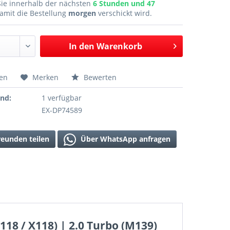
Sie innerhalb der nächsten
6 Stunden und 47
amit die Bestellung
morgen
verschickt wird.
In den
Warenkorb
hen
Merken
Bewerten
and:
1 verfügbar
EX-DP74589
reunden teilen
Über WhatsApp anfragen
18 / X118) | 2.0 Turbo (M139)