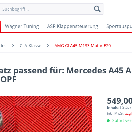
Wagner Tuning
ASR Klappensteuerung
Sportauspu
des
CLA-Klasse
AMG GLA45 M133 Motor E20
tz passend für: Mercedes A45 A
 OPF
549,00
Inhalt:
1 Stück
inkl. MwSt.
zzg
Sofort ver