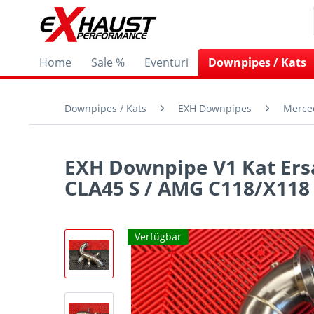
Home
Sale %
Eventuri
Downpipes / Kats
Downpipes / Kats
EXH Downpipes
Merce
EXH Downpipe V1 Kat Ersa
CLA45 S / AMG C118/X118
Verfügbar