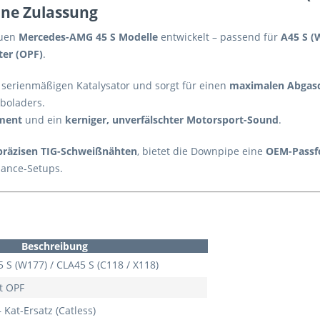
hne Zulassung
euen
Mercedes-AMG 45 S Modelle
entwickelt – passend für
A45 S (
ter (OPF)
.
 serienmäßigen Katalysator und sorgt für einen
maximalen Abgasd
boladers.
ment
und ein
kerniger, unverfälschter Motorsport-Sound
.
präzisen TIG-Schweißnähten
, bietet die Downpipe eine
OEM-Pass
mance-Setups.
Beschreibung
S (W177) / CLA45 S (C118 / X118)
t OPF
Kat-Ersatz (Catless)