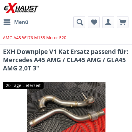
Menü
AMG A45 W176 M133 Motor E20
EXH Downpipe V1 Kat Ersatz passend für:
Mercedes A45 AMG / CLA45 AMG / GLA45
AMG 2,0T 3"
20 Tage Lieferzeit