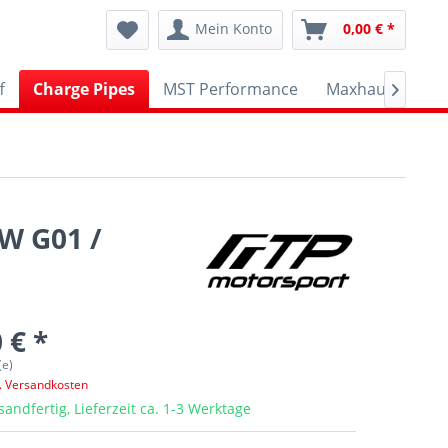
Mein Konto
0,00 € *
f
Charge Pipes
MST Performance
Maxhaust
AP

W G01 /
 € *
(e)
l. Versandkosten
sandfertig, Lieferzeit ca. 1-3 Werktage