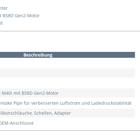
pter
it B58D Gen2-Motor
it
Beschreibung
4 M40i mit B58D Gen2-Motor
ntake Pipe für verbesserten Luftstrom und Ladedruckstabilität
Silikonschläuche, Schellen, Adapter
r OEM-Anschlüsse