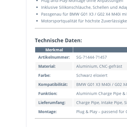
Plug-and-Play-Montage ohne Anpassungen
Inklusive Silikonschläuche, Schellen und Ada
Passgenau für BMW G01 X3 / G02 X4 M40i m
Motorsportqualität für höchste Zuverlässigke
Technische Daten:
Merkmal
Artikelnummer:
SG-71444-71457
Material:
Aluminium, CNC-gefräst
Farbe:
Schwarz eloxiert
Kompatibilität:
BMW G01 X3 M40i / G02 X
Funktion:
Aluminium Charge Pipe & I
Lieferumfang:
Charge Pipe, Intake Pipe, 
Montage:
Plug & Play – passend fü