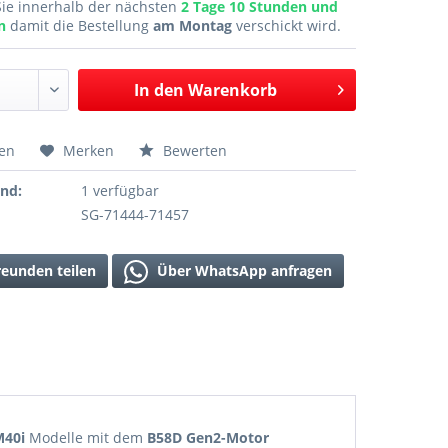
Sie innerhalb der nächsten
2 Tage 10 Stunden und
en
damit die Bestellung
am Montag
verschickt wird.
In den
Warenkorb
hen
Merken
Bewerten
and:
1 verfügbar
SG-71444-71457
reunden teilen
Über WhatsApp anfragen
M40i
Modelle mit dem
B58D Gen2-Motor