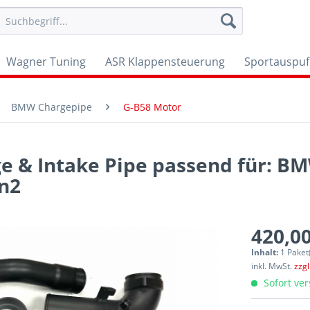
Wagner Tuning
ASR Klappensteuerung
Sportauspuf
BMW Chargepipe
G-B58 Motor
e & Intake Pipe passend für: BM
en2
420,00
Inhalt:
1 Paket
inkl. MwSt.
zzg
Sofort ver