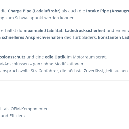
 die
Charge Pipe (Ladeluftrohr)
als auch die
Intake Pipe (Ansaugr
ung zum Schwachpunkt werden können.
erhältst du
maximale Stabilität, Ladedrucksicherheit
und einen
n
schnelleres Ansprechverhalten
des Turboladers,
konstanten La
osionsschutz
und eine
edle Optik
im Motorraum sorgt.
-Anschlüssen – ganz ohne Modifikationen.
anspruchsvolle Straßenfahrer, die höchste Zuverlässigkeit suchen.
keit als OEM-Komponenten
und Effizienz