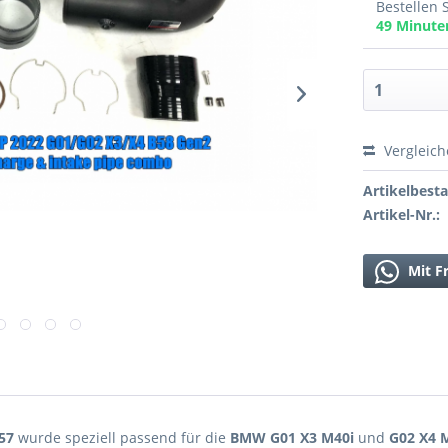
Bestellen 
49 Minut
Vergleic
Artikelbest
Artikel-Nr.:
Mit F
57
wurde speziell passend für die
BMW G01 X3 M40i
und
G02 X4 