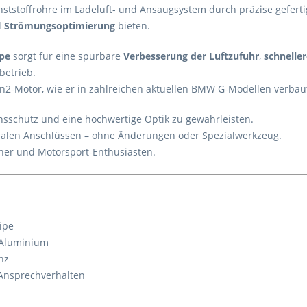
unststoffrohre im Ladeluft- und Ansaugsystem durch präzise gefert
d
Strömungsoptimierung
bieten.
ipe
sorgt für eine spürbare
Verbesserung der Luftzufuhr
,
schnelle
betrieb.
n2-Motor, wie er in zahlreichen aktuellen BMW G-Modellen verbaut
nsschutz und eine hochwertige Optik zu gewährleisten.
nalen Anschlüssen – ohne Änderungen oder Spezialwerkzeug.
uner und Motorsport-Enthusiasten.
ipe
 Aluminium
nz
 Ansprechverhalten