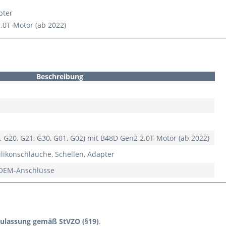
pter
.0T-Motor (ab 2022)
Beschreibung
. G20, G21, G30, G01, G02) mit B48D Gen2 2.0T-Motor (ab 2022)
Silikonschläuche, Schellen, Adapter
r OEM-Anschlüsse
Zulassung gemäß StVZO (§19)
.