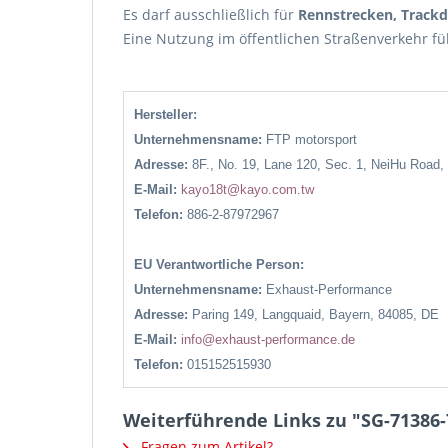
Es darf ausschließlich für
Rennstrecken, Track
Eine Nutzung im öffentlichen Straßenverkehr f
Hersteller:
Unternehmensname:
FTP motorsport
Adresse:
8F., No. 19, Lane 120, Sec. 1, NeiHu Road,
E-Mail:
kayo18t@kayo.com.tw
Telefon:
886-2-87972967
EU Verantwortliche Person:
Unternehmensname:
Exhaust-Performance
Adresse:
Paring 149, Langquaid, Bayern, 84085, DE
E-Mail:
info@exhaust-performance.de
Telefon:
015152515930
Weiterführende Links zu "SG-71386-
Fragen zum Artikel?