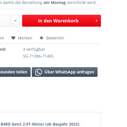
en
damit die Bestellung
am Montag
verschickt wird.
In den
Warenkorb
hen
Merken
Bewerten
and:
3 verfügbar
SG-71386-71465
reunden teilen
Über WhatsApp anfragen
B48D Gen2 2.0T-Motor (ab Baujahr 2022)
.