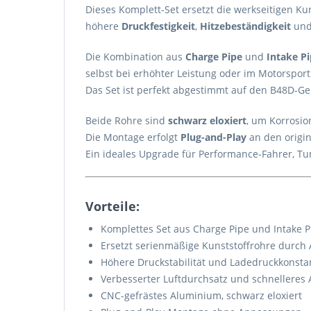
Dieses Komplett-Set ersetzt die werkseitigen K
höhere
Druckfestigkeit
,
Hitzebeständigkeit
un
Die Kombination aus
Charge Pipe
und
Intake P
selbst bei erhöhter Leistung oder im Motorsport
Das Set ist perfekt abgestimmt auf den B48D-Ge
Beide Rohre sind
schwarz eloxiert
, um Korrosio
Die Montage erfolgt
Plug-and-Play
an den origi
Ein ideales Upgrade für Performance-Fahrer, T
Vorteile:
Komplettes Set aus Charge Pipe und Intake P
Ersetzt serienmäßige Kunststoffrohre durch
Höhere Druckstabilität und Ladedruckkonsta
Verbesserter Luftdurchsatz und schnelleres
CNC-gefrästes Aluminium, schwarz eloxiert