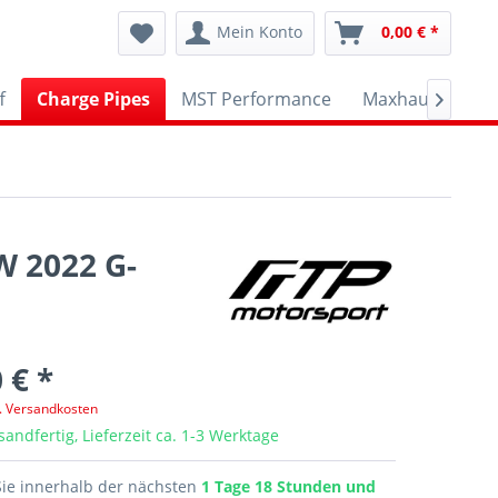
Mein Konto
0,00 € *
f
Charge Pipes
MST Performance
Maxhaust
AP

W 2022 G-
 € *
l. Versandkosten
sandfertig, Lieferzeit ca. 1-3 Werktage
Sie innerhalb der nächsten
1 Tage 18 Stunden und