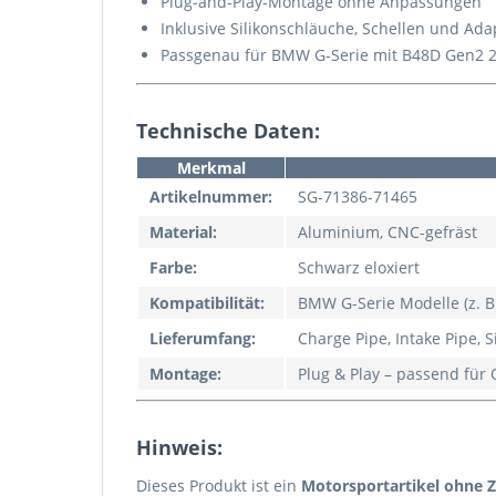
Plug-and-Play-Montage ohne Anpassungen
Inklusive Silikonschläuche, Schellen und Ada
Passgenau für BMW G-Serie mit B48D Gen2 2
Technische Daten:
Merkmal
Artikelnummer:
SG-71386-71465
Material:
Aluminium, CNC-gefräst
Farbe:
Schwarz eloxiert
Kompatibilität:
BMW G-Serie Modelle (z. B
Lieferumfang:
Charge Pipe, Intake Pipe, 
Montage:
Plug & Play – passend fü
Hinweis:
Dieses Produkt ist ein
Motorsportartikel ohne 