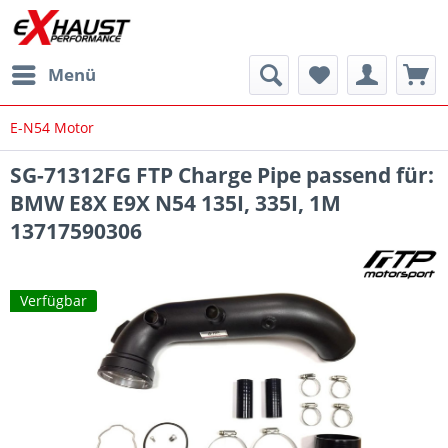
Menü
E-N54 Motor
SG-71312FG FTP Charge Pipe passend für:
BMW E8X E9X N54 135I, 335I, 1M
13717590306
Verfügbar