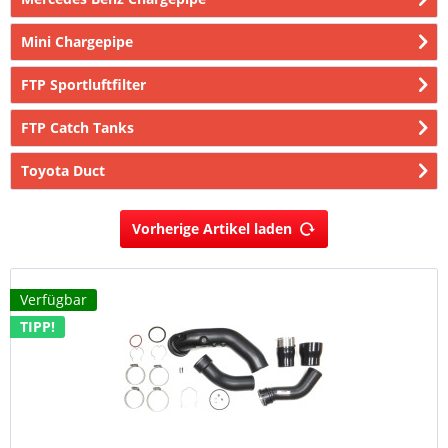
Mini Chargepipe
FTP Sportluftfilter
FTP Catch Tanks
Toyota Duct
Vorherige Artikel laden
Verfügbar
TIPP!