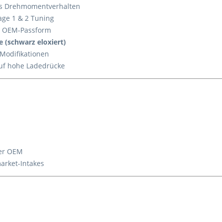
s Drehmomentverhalten
tage 1 & 2 Tuning
e OEM-Passform
 (schwarz eloxiert)
 Modifikationen
auf hohe Ladedrücke
ber OEM
arket-Intakes