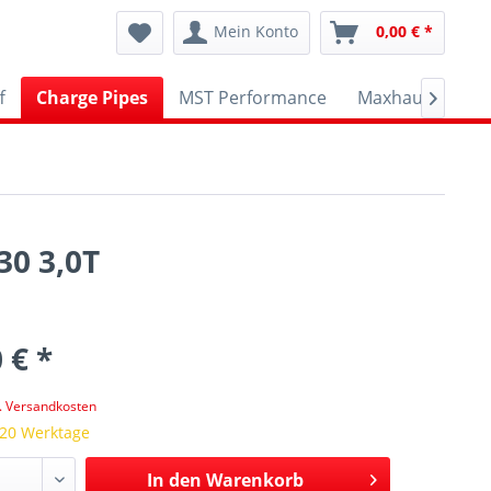
Mein Konto
0,00 € *
f
Charge Pipes
MST Performance
Maxhaust
AP

30 3,0T
 € *
l. Versandkosten
 20 Werktage
In den
Warenkorb