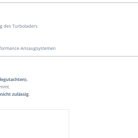
ng des Turboladers
Performance-Ansaugsystemen
legutachten).
immt.
nicht zulässig
.