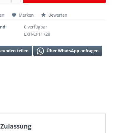
hen
Merken
Bewerten
and:
0 verfügbar
EXH-CP11728
reunden teilen
Über WhatsApp anfragen
e Zulassung