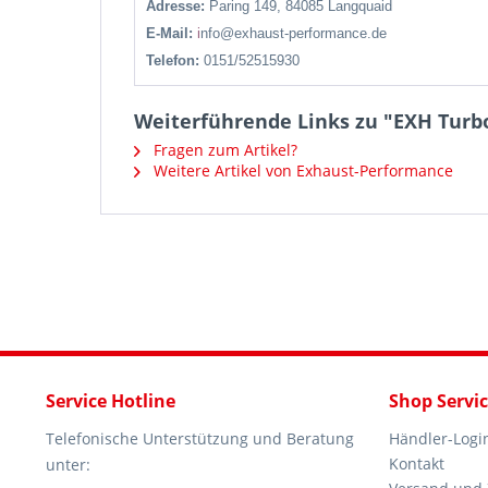
Adresse:
Paring 149, 84085 Langquaid
E-Mail:
i
nfo@exhaust-performance.de
Telefon:
0151/52515930
Weiterführende Links zu "EXH Turbo 
Fragen zum Artikel?
Weitere Artikel von Exhaust-Performance
Service Hotline
Shop Servi
Telefonische Unterstützung und Beratung
Händler-Logi
Kontakt
unter: