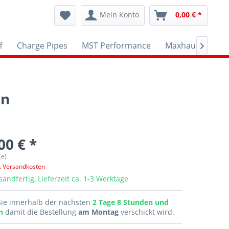
Mein Konto
0,00 € *
f
Charge Pipes
MST Performance
Maxhaust
AP

en
00 € *
(e)
l. Versandkosten
sandfertig, Lieferzeit ca. 1-3 Werktage
Sie innerhalb der nächsten
2 Tage 8 Stunden und
en
damit die Bestellung
am Montag
verschickt wird.