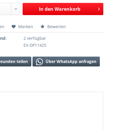
In den
Warenkorb
hen
Merken
Bewerten
and:
2 verfügbar
EX-DP11425
reunden teilen
Über WhatsApp anfragen