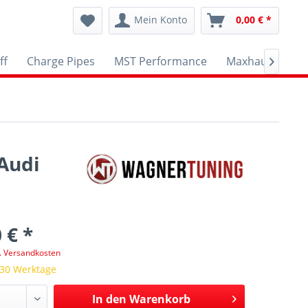
Mein Konto
0,00 € *
ff
Charge Pipes
MST Performance
Maxhaust
A

Audi
 € *
l. Versandkosten
 30 Werktage
In den
Warenkorb