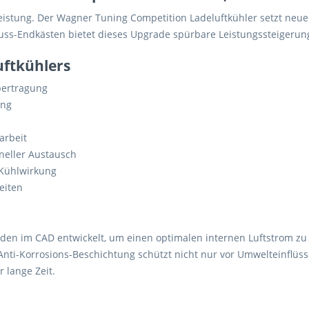
eistung. Der Wagner Tuning Competition Ladeluftkühler setzt neue
uss-Endkästen bietet dieses Upgrade spürbare Leistungssteigerun
uftkühlers
ertragung
ung
arbeit
neller Austausch
Kühlwirkung
eiten
n im CAD entwickelt, um einen optimalen internen Luftstrom zu ge
Anti-Korrosions-Beschichtung schützt nicht nur vor Umwelteinflüs
 lange Zeit.