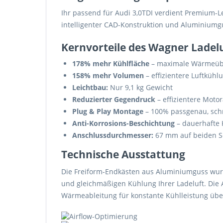
Ihr passend für Audi 3,0TDI verdient Premium-L
intelligenter CAD-Konstruktion und Aluminiumg
Kernvorteile des Wagner Ladel
178% mehr Kühlfläche
– maximale Wärmeüb
158% mehr Volumen
– effizientere Luftkühl
Leichtbau:
Nur 9,1 kg Gewicht
Reduzierter Gegendruck
– effizientere Motor
Plug & Play Montage
– 100% passgenau, sch
Anti-Korrosions-Beschichtung
– dauerhafte 
Anschlussdurchmesser:
67 mm auf beiden S
Technische Ausstattung
Die Freiform-Endkästen aus Aluminiumguss wurde
und gleichmäßigen Kühlung Ihrer Ladeluft. Die 
Wärmeableitung für konstante Kühlleistung über