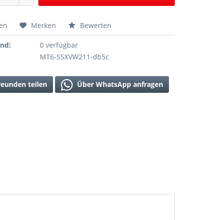
hen
Merken
Bewerten
and:
0 verfügbar
MT6-SSXVW211-db5c
reunden teilen
Über WhatsApp anfragen