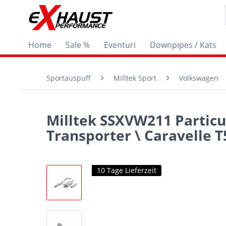
Home
Sale %
Eventuri
Downpipes / Kats
Sportauspuff
Milltek Sport
Volkswagen
Milltek SSXVW211 Particu
Transporter \ Caravelle 
10 Tage Lieferzeit