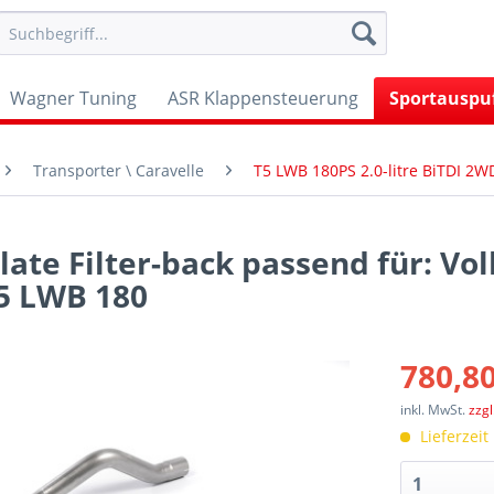
Wagner Tuning
ASR Klappensteuerung
Sportauspu
Transporter \ Caravelle
T5 LWB 180PS 2.0-litre BiTDI 
late Filter-back passend für: V
T5 LWB 180
780,80
inkl. MwSt.
zzg
Lieferzeit