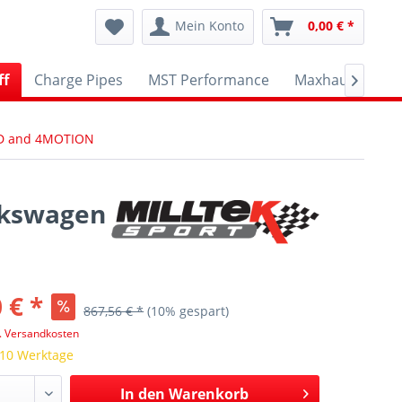
Mein Konto
0,00 € *
ff
Charge Pipes
MST Performance
Maxhaust
A

2WD and 4MOTION
olkswagen
 € *
867,56 € *
(10% gespart)
l. Versandkosten
 10 Werktage
In den
Warenkorb