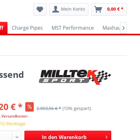
Mein Konto
0,00 € *
ff
Charge Pipes
MST Performance
Maxhaust
A

assend
20 € *
2.053,56 € *
(10% gespart)
l. Versandkosten
 10 Werktage
In den
Warenkorb