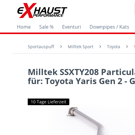
Home
Sale %
Eventuri
Downpipes / Kats
Sportauspuff
Milltek Sport
Toyota
Milltek SSXTY208 Particu
für: Toyota Yaris Gen 2 - 
10 Tage Lieferzeit