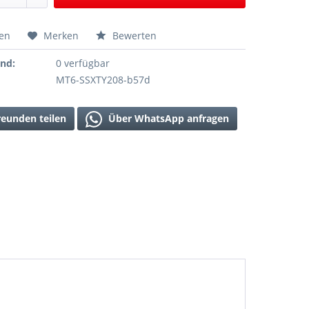
hen
Merken
Bewerten
and:
0 verfügbar
MT6-SSXTY208-b57d
reunden teilen
Über WhatsApp anfragen