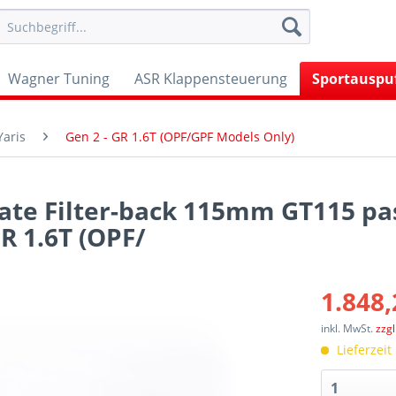
Wagner Tuning
ASR Klappensteuerung
Sportauspu
Yaris
Gen 2 - GR 1.6T (OPF/GPF Models Only)
late Filter-back 115mm GT115 p
GR 1.6T (OPF/
1.848,
inkl. MwSt.
zzg
Lieferzeit