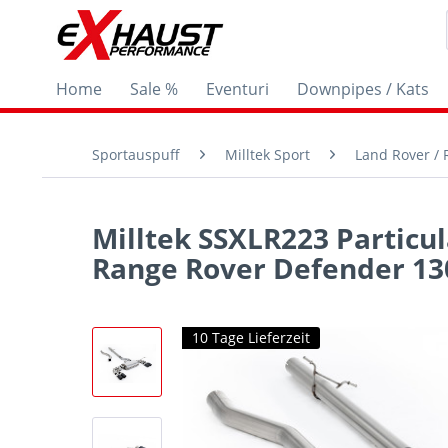
Home
Sale %
Eventuri
Downpipes / Kats
Sportauspuff
Milltek Sport
Land Rover /
Milltek SSXLR223 Particul
Range Rover Defender 130
10 Tage Lieferzeit