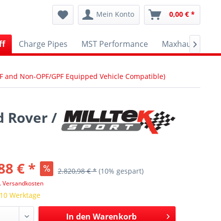
Mein Konto
0,00 € *
ff
Charge Pipes
MST Performance
Maxhaust
A

PF and Non-OPF/GPF Equipped Vehicle Compatible)
d Rover /
88 € *
2.820,98 € *
(10% gespart)
l. Versandkosten
 10 Werktage
In den
Warenkorb