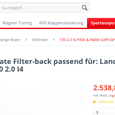
Wagner Tuning
ASR Klappensteuerung
Sportauspu
 Range Rover
Defender
130 2.0 I4 P300 & P400e (OPF/G
ate Filter-back passend für: Lan
 2.0 I4
2.538,
inkl. MwSt.
zzg
Lieferzeit