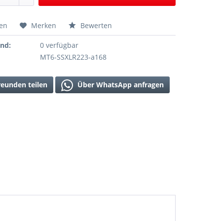
hen
Merken
Bewerten
and:
0 verfügbar
MT6-SSXLR223-a168
reunden teilen
Über WhatsApp anfragen