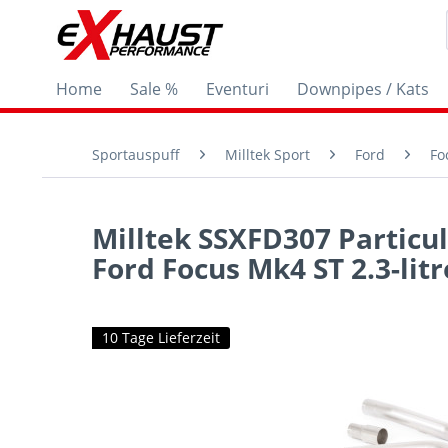
Home
Sale %
Eventuri
Downpipes / Kats
Sportauspuff
Milltek Sport
Ford
Fo
Milltek SSXFD307 Particul
Ford Focus Mk4 ST 2.3-lit
10 Tage Lieferzeit