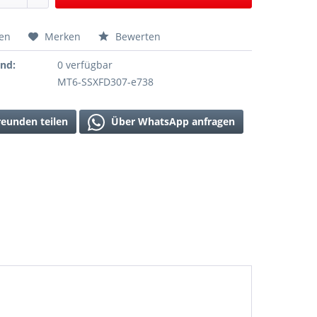
hen
Merken
Bewerten
and:
0 verfügbar
MT6-SSXFD307-e738
reunden teilen
Über WhatsApp anfragen