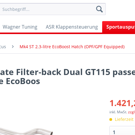
Wagner Tuning
ASR Klappensteuerung
Sportauspu
cus
Mk4 ST 2.3-litre EcoBoost Hatch (OPF/GPF Equipped)
ate Filter-back Dual GT115 passe
re EcoBoos
1.421,
inkl. MwSt.
zzg
Lieferzeit