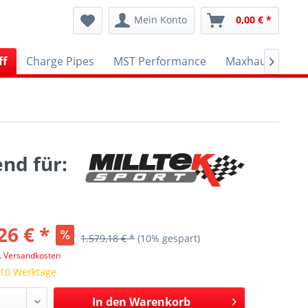
Mein Konto
0,00 € *
ff
Charge Pipes
MST Performance
Maxhaust
A

nd für:
26 € *
1.579,18 € *
(10% gespart)
l. Versandkosten
 10 Werktage
In den
Warenkorb