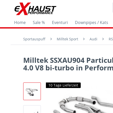
Home
Sale %
Eventuri
Downpipes / Kats
Sportauspuff
Milltek Sport
Audi
RS
Milltek SSXAU904 Particul
4.0 V8 bi-turbo in Perfor
10 Tage Lieferzeit