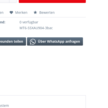
hen
Merken
Bewerten
and:
0 verfügbar
MT6-SSXAU904-3bac
reunden teilen
Über WhatsApp anfragen
system