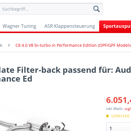
Wagner Tuning
ASR Klappensteuerung
Sportauspu
6
C8 4.0 V8 bi-turbo in Performance Edition (OPF/GPF Models
ate Filter-back passend für: Aud
mance Ed
6.051,
inkl. MwSt.
zzg
Lieferzeit