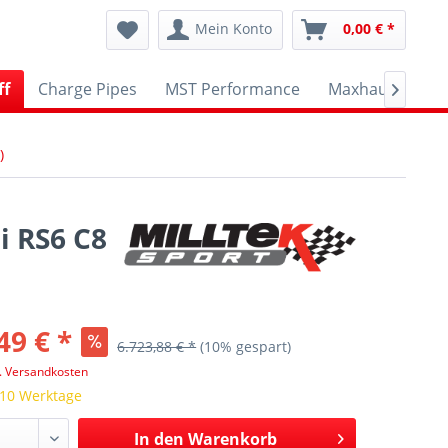
Mein Konto
0,00 € *
ff
Charge Pipes
MST Performance
Maxhaust
A

)
i RS6 C8
49 € *
6.723,88 € *
(10% gespart)
l. Versandkosten
 10 Werktage
In den
Warenkorb